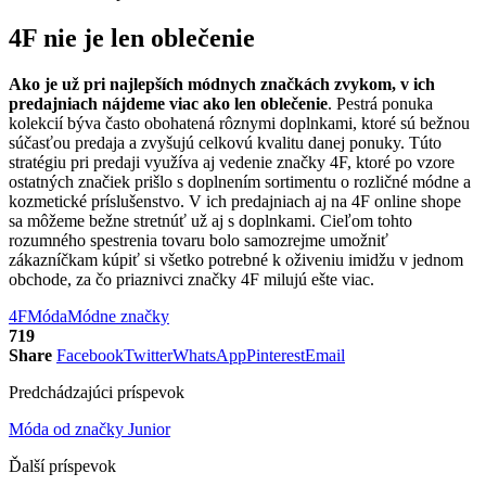
4F nie je len oblečenie
Ako je už pri najlepších módnych značkách zvykom, v ich
predajniach nájdeme viac ako len oblečenie
. Pestrá ponuka
kolekcií býva často obohatená rôznymi doplnkami, ktoré sú bežnou
súčasťou predaja a zvyšujú celkovú kvalitu danej ponuky. Túto
stratégiu pri predaji využíva aj vedenie značky 4F, ktoré po vzore
ostatných značiek prišlo s doplnením sortimentu o rozličné módne a
kozmetické príslušenstvo. V ich predajniach aj na 4F online shope
sa môžeme bežne stretnúť už aj s doplnkami. Cieľom tohto
rozumného spestrenia tovaru bolo samozrejme umožniť
zákazníčkam kúpiť si všetko potrebné k oživeniu imidžu v jednom
obchode, za čo priaznivci značky 4F milujú ešte viac.
4F
Móda
Módne značky
719
Share
Facebook
Twitter
WhatsApp
Pinterest
Email
Predchádzajúci príspevok
Móda od značky Junior
Ďalší príspevok