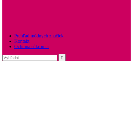
Prehľad módnych značiek
Kontakt
Ochrana súkromia