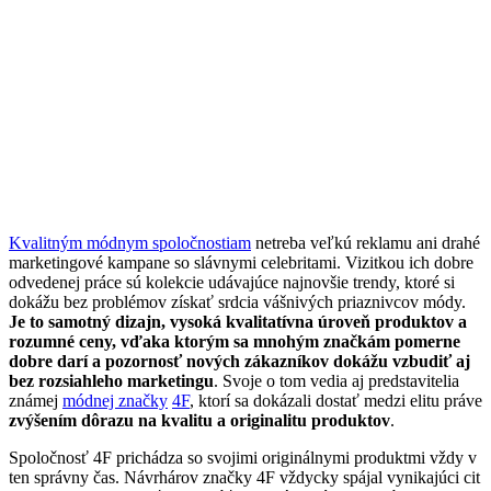
Kvalitným módnym spoločnostiam
netreba veľkú reklamu ani drahé
marketingové kampane so slávnymi celebritami. Vizitkou ich dobre
odvedenej práce sú kolekcie udávajúce najnovšie trendy, ktoré si
dokážu bez problémov získať srdcia vášnivých priaznivcov módy.
Je to samotný dizajn, vysoká kvalitatívna úroveň produktov a
rozumné ceny, vďaka ktorým sa mnohým značkám pomerne
dobre darí a pozornosť nových zákazníkov dokážu vzbudiť aj
bez rozsiahleho marketingu
. Svoje o tom vedia aj predstavitelia
známej
módnej značky
4F
, ktorí sa dokázali dostať medzi elitu práve
zvýšením dôrazu na kvalitu a originalitu produktov
.
Spoločnosť 4F prichádza so svojimi originálnymi produktmi vždy v
ten správny čas. Návrhárov značky 4F vždycky spájal vynikajúci cit