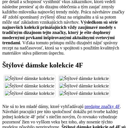
pre detail a schopnosť vystihnúť vkus zákazníkov, ktorú vedeli
následne preniesť aj do dizajnu oblečenia a tým zaujať zmysly
každého milovníka najnovšej trendy módy. Prácu návrhárov značky
4F zdobí spomínaný zvýšený dôraz na originalitu a tá sa potom
môže stať základom vznikajúcich návrhov.
Výsledkom sú série
najnovších kolekcií prinášajúcich vždy zaujímavé modely s
tradičným dizajnom tejto značky, ktorý je ešte doplnený
modernými prvkami inšpirovanými aktuálnymi svetovými
trendami
. Vďaka tomuto prístupu môžu dizajnéri nájsť správny
recept na nadčasovosť, ktorá sa v spojitosti s použitím kvalitných
materiálov stáva pilierom úspechu.
Štýlové dámske kolekcie 4F
Nie sú to len mladé dámy, ktoré vyhľadávajú
predajne značky 4F
.
Návrhári pracujúci pre túto spoločnosť dokážu pri tvorbe každej
jednej kolekcie 4F prísť s niečím novým, čo rovnako vzbudzuje
pozornosť žien vo vyššom veku bez toho, aby nosenie týchto
modelov pôsobilo neprirodzene.
Štýlové dámske kolekcie od 4F sú