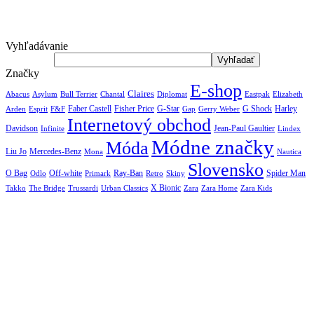
Vyhľadávanie
Značky
E-shop
Claires
Abacus
Asylum
Diplomat
Elizabeth
Bull Terrier
Chantal
Eastpak
Arden
Faber Castell
Fisher Price
G-Star
G Shock
Harley
Esprit
F&F
Gap
Gerry Weber
Internetový obchod
Jean-Paul Gaultier
Davidson
Infinite
Lindex
Módne značky
Móda
Liu Jo
Mercedes-Benz
Nautica
Mona
Slovensko
O Bag
Off-white
Ray-Ban
Spider Man
Odlo
Primark
Retro
Skiny
X Bionic
The Bridge
Urban Classics
Takko
Trussardi
Zara
Zara Home
Zara Kids