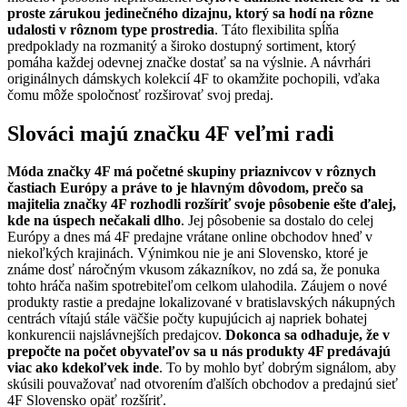
proste zárukou jedinečného dizajnu, ktorý sa hodí na rôzne
udalosti v rôznom type prostredia
. Táto flexibilita spĺňa
predpoklady na rozmanitý a široko dostupný sortiment, ktorý
pomáha každej odevnej značke dostať sa na výslnie. A návrhári
originálnych dámskych kolekcií 4F to okamžite pochopili, vďaka
čomu môže spoločnosť rozširovať svoj predaj.
Slováci majú značku 4F veľmi radi
Móda značky 4F má početné skupiny priaznivcov v rôznych
častiach Európy a práve to je hlavným dôvodom, prečo sa
majitelia značky 4F rozhodli rozšíriť svoje pôsobenie ešte ďalej,
kde na úspech nečakali dlho
. Jej pôsobenie sa dostalo do celej
Európy a dnes má 4F predajne vrátane online obchodov hneď v
niekoľkých krajinách. Výnimkou nie je ani Slovensko, ktoré je
známe dosť náročným vkusom zákazníkov, no zdá sa, že ponuka
tohto hráča našim spotrebiteľom celkom ulahodila. Záujem o nové
produkty rastie a predajne lokalizované v bratislavských nákupných
centrách vítajú stále väčšie počty kupujúcich aj napriek bohatej
konkurencii najslávnejších predajcov.
Dokonca sa odhaduje, že v
prepočte na počet obyvateľov sa u nás produkty 4F predávajú
viac ako kdekoľvek inde
. To by mohlo byť dobrým signálom, aby
skúsili pouvažovať nad otvorením ďalších obchodov a predajnú sieť
4F Slovensko opäť rozšíriť.