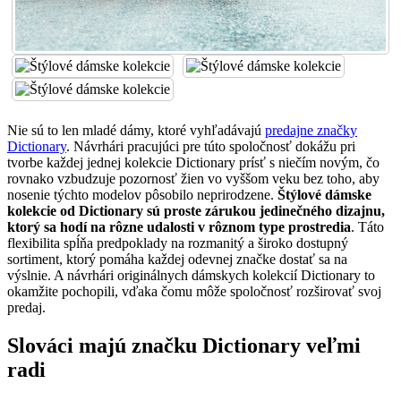
Nie sú to len mladé dámy, ktoré vyhľadávajú
predajne značky
Dictionary
. Návrhári pracujúci pre túto spoločnosť dokážu pri
tvorbe každej jednej kolekcie Dictionary prísť s niečím novým, čo
rovnako vzbudzuje pozornosť žien vo vyššom veku bez toho, aby
nosenie týchto modelov pôsobilo neprirodzene.
Štýlové dámske
kolekcie od Dictionary sú proste zárukou jedinečného dizajnu,
ktorý sa hodí na rôzne udalosti v rôznom type prostredia
. Táto
flexibilita spĺňa predpoklady na rozmanitý a široko dostupný
sortiment, ktorý pomáha každej odevnej značke dostať sa na
výslnie. A návrhári originálnych dámskych kolekcií Dictionary to
okamžite pochopili, vďaka čomu môže spoločnosť rozširovať svoj
predaj.
Slováci majú značku Dictionary veľmi
radi