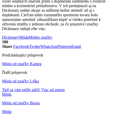
vzore ostatných značiek prišlo s doplnením sortimentu o rozličné
módne a kozmetické príslušenstvo. V ich predajniach aj na
Dictionary online shope sa môžeme bežne stretnúť už aj s
doplnkami. Cieľom tohto rozumného spestrenia tovaru bolo
samozrejme umožniť zákazníčkam kúpiť si všetko potrebné k
oživeniu imidžu v jednom obchode, za čo priaznivci značky
Dictionary milujú ešte viac.
Dictionary
Móda
Módne značky
580
Share
Facebook
Twitter
WhatsApp
Pinterest
Email
Predchádzajúci príspevok
Móda od značky Kamea
Ďalší príspevok
Móda od značky Liška
Tiež sa vám môže páčiť
Viac od autora
Móda
Móda od značky Bossa
Móda