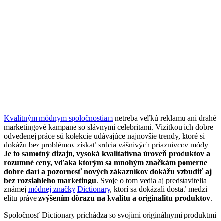
Kvalitným módnym spoločnostiam
netreba veľkú reklamu ani drahé
marketingové kampane so slávnymi celebritami. Vizitkou ich dobre
odvedenej práce sú kolekcie udávajúce najnovšie trendy, ktoré si
dokážu bez problémov získať srdcia vášnivých priaznivcov módy.
Je to samotný dizajn, vysoká kvalitatívna úroveň produktov a
rozumné ceny, vďaka ktorým sa mnohým značkám pomerne
dobre darí a pozornosť nových zákazníkov dokážu vzbudiť aj
bez rozsiahleho marketingu
. Svoje o tom vedia aj predstavitelia
známej
módnej značky
Dictionary
, ktorí sa dokázali dostať medzi
elitu práve
zvýšením dôrazu na kvalitu a originalitu produktov
.
Spoločnosť Dictionary prichádza so svojimi originálnymi produktmi