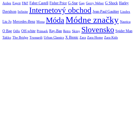
Arden
Faber Castell
Fisher Price
G-Star
G Shock
Harley
Esprit
F&F
Gap
Gerry Weber
Internetový obchod
Jean-Paul Gaultier
Davidson
Infinite
Lindex
Módne značky
Móda
Liu Jo
Mercedes-Benz
Nautica
Mona
Slovensko
O Bag
Off-white
Ray-Ban
Spider Man
Odlo
Primark
Retro
Skiny
X Bionic
The Bridge
Urban Classics
Takko
Trussardi
Zara
Zara Home
Zara Kids