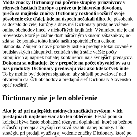
Móda značky Dictionary má početné skupiny priaznivcov v
rôznych častiach Európy a práve to je hlavným dôvodom,
prečo sa majitelia značky Dictionary rozhodli rozšíriť svoje
pôsobenie ešte ďalej, kde na úspech nečakali dlho
. Jej pôsobenie
sa dostalo do celej Európy a dnes má Dictionary predajne vrátane
online obchodov hneď v niekoľkých krajinách. Výnimkou nie je ani
Slovensko, ktoré je známe dosť náročným vkusom zákazníkov, no
zdá sa, že ponuka tohto hráča našim spotrebiteľom celkom
ulahodila. Záujem o nové produkty rastie a predajne lokalizované v
bratislavských nákupných centrách vítajú stále väčšie počty
kupujúcich aj napriek bohatej konkurencii najslávnejších predajcov.
Dokonca sa odhaduje, že v prepočte na počet obyvateľov sa u
nás produkty Dictionary predávajú viac ako kdekoľvek inde
.
To by mohlo byť dobrým signálom, aby skúsili pouvažovať nad
otvorením ďalších obchodov a predajnú sieť Dictionary Slovensko
opäť rozšíriť.
Dictionary nie je len oblečenie
Ako je už pri najlepších módnych značkách zvykom, v ich
predajniach nájdeme viac ako len oblečenie
. Pestrá ponuka
kolekcií býva často obohatená rôznymi doplnkami, ktoré sú bežnou
súčasťou predaja a zvyšujú celkovú kvalitu danej ponuky. Túto
stratégiu pri predaji využíva aj vedenie značky Dictionary, ktoré po