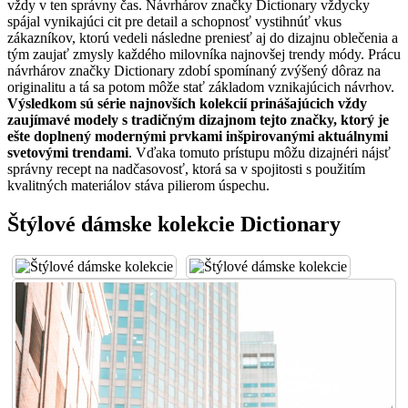
vždy v ten správny čas. Návrhárov značky Dictionary vždycky
spájal vynikajúci cit pre detail a schopnosť vystihnúť vkus
zákazníkov, ktorú vedeli následne preniesť aj do dizajnu oblečenia a
tým zaujať zmysly každého milovníka najnovšej trendy módy. Prácu
návrhárov značky Dictionary zdobí spomínaný zvýšený dôraz na
originalitu a tá sa potom môže stať základom vznikajúcich návrhov.
Výsledkom sú série najnovších kolekcií prinášajúcich vždy
zaujímavé modely s tradičným dizajnom tejto značky, ktorý je
ešte doplnený modernými prvkami inšpirovanými aktuálnymi
svetovými trendami
. Vďaka tomuto prístupu môžu dizajnéri nájsť
správny recept na nadčasovosť, ktorá sa v spojitosti s použitím
kvalitných materiálov stáva pilierom úspechu.
Štýlové dámske kolekcie Dictionary