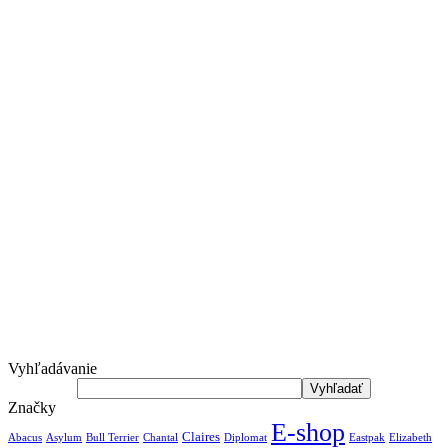
Vyhľadávanie
Značky
E-shop
Claires
Abacus
Asylum
Diplomat
Elizabeth
Bull Terrier
Chantal
Eastpak