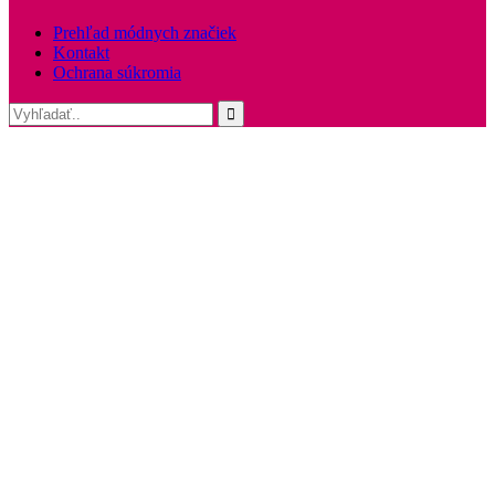
Prehľad módnych značiek
Kontakt
Ochrana súkromia