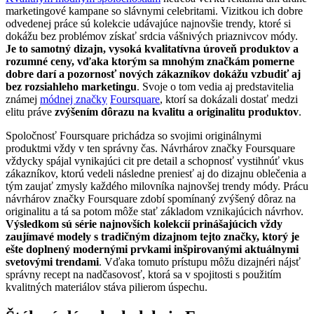
marketingové kampane so slávnymi celebritami. Vizitkou ich dobre
odvedenej práce sú kolekcie udávajúce najnovšie trendy, ktoré si
dokážu bez problémov získať srdcia vášnivých priaznivcov módy.
Je to samotný dizajn, vysoká kvalitatívna úroveň produktov a
rozumné ceny, vďaka ktorým sa mnohým značkám pomerne
dobre darí a pozornosť nových zákazníkov dokážu vzbudiť aj
bez rozsiahleho marketingu
. Svoje o tom vedia aj predstavitelia
známej
módnej značky
Foursquare
, ktorí sa dokázali dostať medzi
elitu práve
zvýšením dôrazu na kvalitu a originalitu produktov
.
Spoločnosť Foursquare prichádza so svojimi originálnymi
produktmi vždy v ten správny čas. Návrhárov značky Foursquare
vždycky spájal vynikajúci cit pre detail a schopnosť vystihnúť vkus
zákazníkov, ktorú vedeli následne preniesť aj do dizajnu oblečenia a
tým zaujať zmysly každého milovníka najnovšej trendy módy. Prácu
návrhárov značky Foursquare zdobí spomínaný zvýšený dôraz na
originalitu a tá sa potom môže stať základom vznikajúcich návrhov.
Výsledkom sú série najnovších kolekcií prinášajúcich vždy
zaujímavé modely s tradičným dizajnom tejto značky, ktorý je
ešte doplnený modernými prvkami inšpirovanými aktuálnymi
svetovými trendami
. Vďaka tomuto prístupu môžu dizajnéri nájsť
správny recept na nadčasovosť, ktorá sa v spojitosti s použitím
kvalitných materiálov stáva pilierom úspechu.