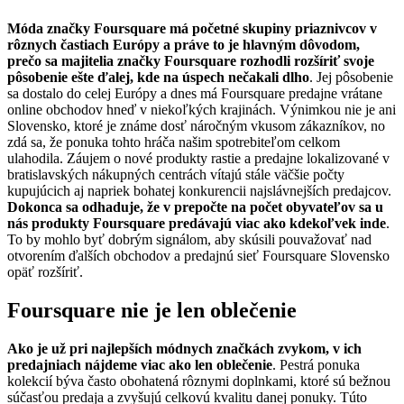
Móda značky Foursquare má početné skupiny priaznivcov v
rôznych častiach Európy a práve to je hlavným dôvodom,
prečo sa majitelia značky Foursquare rozhodli rozšíriť svoje
pôsobenie ešte ďalej, kde na úspech nečakali dlho
. Jej pôsobenie
sa dostalo do celej Európy a dnes má Foursquare predajne vrátane
online obchodov hneď v niekoľkých krajinách. Výnimkou nie je ani
Slovensko, ktoré je známe dosť náročným vkusom zákazníkov, no
zdá sa, že ponuka tohto hráča našim spotrebiteľom celkom
ulahodila. Záujem o nové produkty rastie a predajne lokalizované v
bratislavských nákupných centrách vítajú stále väčšie počty
kupujúcich aj napriek bohatej konkurencii najslávnejších predajcov.
Dokonca sa odhaduje, že v prepočte na počet obyvateľov sa u
nás produkty Foursquare predávajú viac ako kdekoľvek inde
.
To by mohlo byť dobrým signálom, aby skúsili pouvažovať nad
otvorením ďalších obchodov a predajnú sieť Foursquare Slovensko
opäť rozšíriť.
Foursquare nie je len oblečenie
Ako je už pri najlepších módnych značkách zvykom, v ich
predajniach nájdeme viac ako len oblečenie
. Pestrá ponuka
kolekcií býva často obohatená rôznymi doplnkami, ktoré sú bežnou
súčasťou predaja a zvyšujú celkovú kvalitu danej ponuky. Túto