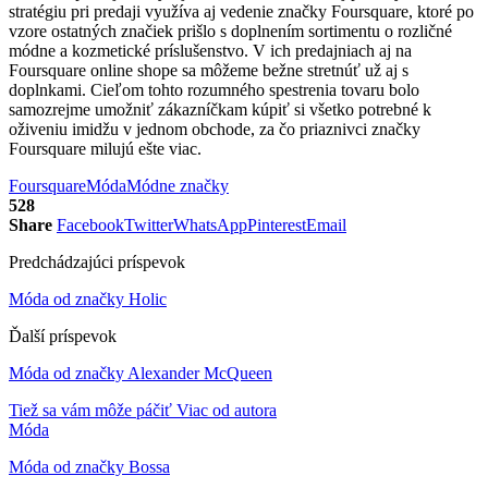
stratégiu pri predaji využíva aj vedenie značky Foursquare, ktoré po
vzore ostatných značiek prišlo s doplnením sortimentu o rozličné
módne a kozmetické príslušenstvo. V ich predajniach aj na
Foursquare online shope sa môžeme bežne stretnúť už aj s
doplnkami. Cieľom tohto rozumného spestrenia tovaru bolo
samozrejme umožniť zákazníčkam kúpiť si všetko potrebné k
oživeniu imidžu v jednom obchode, za čo priaznivci značky
Foursquare milujú ešte viac.
Foursquare
Móda
Módne značky
528
Share
Facebook
Twitter
WhatsApp
Pinterest
Email
Predchádzajúci príspevok
Móda od značky Holic
Ďalší príspevok
Móda od značky Alexander McQueen
Tiež sa vám môže páčiť
Viac od autora
Móda
Móda od značky Bossa