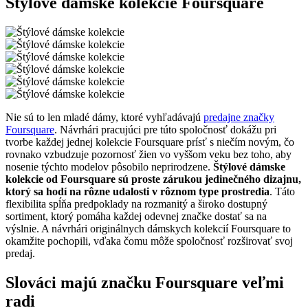
Štýlové dámske kolekcie Foursquare
Nie sú to len mladé dámy, ktoré vyhľadávajú
predajne značky
Foursquare
. Návrhári pracujúci pre túto spoločnosť dokážu pri
tvorbe každej jednej kolekcie Foursquare prísť s niečím novým, čo
rovnako vzbudzuje pozornosť žien vo vyššom veku bez toho, aby
nosenie týchto modelov pôsobilo neprirodzene.
Štýlové dámske
kolekcie od Foursquare sú proste zárukou jedinečného dizajnu,
ktorý sa hodí na rôzne udalosti v rôznom type prostredia
. Táto
flexibilita spĺňa predpoklady na rozmanitý a široko dostupný
sortiment, ktorý pomáha každej odevnej značke dostať sa na
výslnie. A návrhári originálnych dámskych kolekcií Foursquare to
okamžite pochopili, vďaka čomu môže spoločnosť rozširovať svoj
predaj.
Slováci majú značku Foursquare veľmi
radi