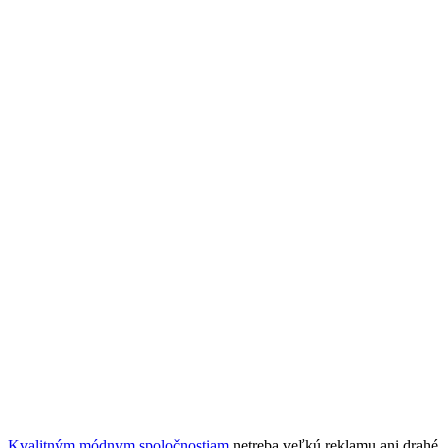
Kvalitným módnym spoločnostiam
netreba veľkú reklamu ani drahé