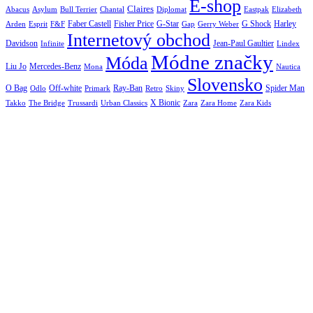
E-shop
Claires
Abacus
Asylum
Diplomat
Elizabeth
Bull Terrier
Chantal
Eastpak
Arden
Faber Castell
Fisher Price
G-Star
G Shock
Harley
Esprit
F&F
Gap
Gerry Weber
Internetový obchod
Jean-Paul Gaultier
Davidson
Infinite
Lindex
Módne značky
Móda
Liu Jo
Mercedes-Benz
Nautica
Mona
Slovensko
O Bag
Off-white
Ray-Ban
Spider Man
Odlo
Primark
Retro
Skiny
X Bionic
The Bridge
Urban Classics
Takko
Trussardi
Zara
Zara Home
Zara Kids