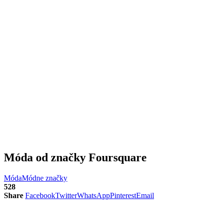
Móda od značky Foursquare
Móda
Módne značky
528
Share
Facebook
Twitter
WhatsApp
Pinterest
Email