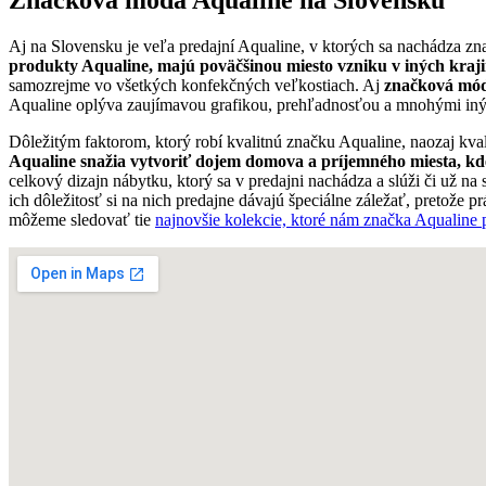
Aj na Slovensku je veľa predajní Aqualine, v ktorých sa nachádza znač
produkty Aqualine, majú poväčšinou miesto vzniku v iných krajin
samozrejme vo všetkých konfekčných veľkostiach. Aj
značková móda
Aqualine oplýva zaujímavou grafikou, prehľadnosťou a mnohými inými
Dôležitým faktorom, ktorý robí kvalitnú značku Aqualine, naozaj kval
Aqualine snažia vytvoriť dojem domova a príjemného miesta, kd
celkový dizajn nábytku, ktorý sa v predajni nachádza a slúži či už n
ich dôležitosť si na nich predajne dávajú špeciálne záležať, pretože 
môžeme sledovať tie
najnovšie kolekcie, ktoré nám značka Aqualine