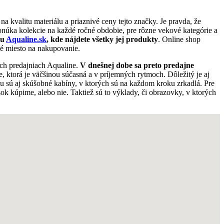
a kvalitu materiálu a priaznivé ceny tejto značky. Je pravda, že
núka kolekcie na každé ročné obdobie, pre rôzne vekové kategórie a
pu
Aqualine.sk
, kde nájdete všetky jej produkty
. Online shop
né miesto na nakupovanie.
ých predajniach Aqualine.
V dnešnej dobe sa preto predajne
, ktorá je väčšinou súčasná a v príjemných rytmoch. Dôležitý je aj
du sú aj skúšobné kabíny, v ktorých sú na každom kroku zrkadlá. Pre
sok kúpime, alebo nie. Taktiež sú to výklady, či obrazovky, v ktorých