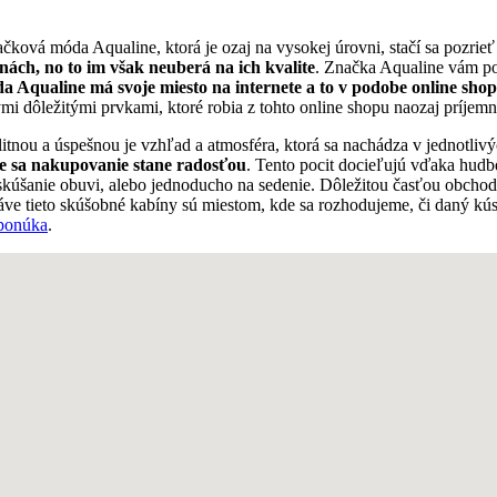
ková móda Aqualine, ktorá je ozaj na vysokej úrovni, stačí sa pozrieť n
ách, no to im však neuberá na ich kvalite
. Značka Aqualine vám po
 Aqualine má svoje miesto na internete a to v podobe online sho
 dôležitými prvkami, ktoré robia z tohto online shopu naozaj príjem
itnou a úspešnou je vzhľad a atmosféra, ktorá sa nachádza v jednotliv
e sa nakupovanie stane radosťou
. Tento pocit docieľujú vďaka hudbe
a skúšanie obuvi, alebo jednoducho na sedenie. Dôležitou časťou obcho
práve tieto skúšobné kabíny sú miestom, kde sa rozhodujeme, či daný kú
 ponúka
.