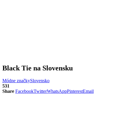
Black Tie na Slovensku
Módne značky
Slovensko
531
Share
Facebook
Twitter
WhatsApp
Pinterest
Email