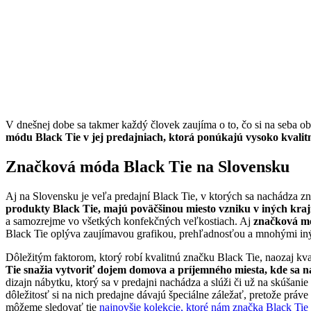
V dnešnej dobe sa takmer každý človek zaujíma o to, čo si na seba obl
módu Black Tie v jej predajniach, ktorá ponúkajú vysoko kvalit
Značková móda Black Tie na Slovensku
Aj na Slovensku je veľa predajní Black Tie, v ktorých sa nachádza zna
produkty Black Tie, majú poväčšinou miesto vzniku v iných kraji
a samozrejme vo všetkých konfekčných veľkostiach. Aj
značková mó
Black Tie oplýva zaujímavou grafikou, prehľadnosťou a mnohými iným
Dôležitým faktorom, ktorý robí kvalitnú značku Black Tie, naozaj kva
Tie snažia vytvoriť dojem domova a príjemného miesta, kde sa 
dizajn nábytku, ktorý sa v predajni nachádza a slúži či už na skúšan
dôležitosť si na nich predajne dávajú špeciálne záležať, pretože práv
môžeme sledovať tie
najnovšie kolekcie, ktoré nám značka Black Ti