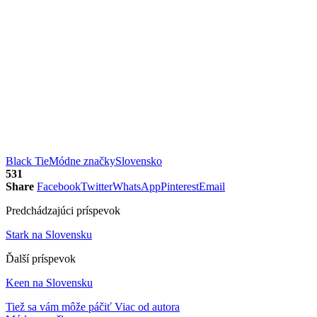
Black Tie
Módne značky
Slovensko
531
Share
Facebook
Twitter
WhatsApp
Pinterest
Email
Predchádzajúci príspevok
Stark na Slovensku
Ďalší príspevok
Keen na Slovensku
Tiež sa vám môže páčiť
Viac od autora