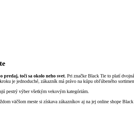
te
o predaj, točí sa okolo neho svet
. Pri značke Black Tie to platí dvoj
oku je jednoduché, zákazník má právo na kúpu obľúbeného sortimentu
ášajú pestrý výber všetkým vekovým kategóriám.
dom väčšom meste si získava zákazníkov aj na jej online shope Black 