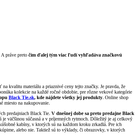
. A práve preto
čím ďalej tým viac ľudí vyhľadáva značkovú
 na kvalitu materiálu a priaznivé ceny tejto značky. Je pravda, že
onúka kolekcie na každé ročné obdobie, pre rôzne vekové kategórie
hopu
Black Tie.sk
, kde nájdete všetky jej produkty
. Online shop
né miesto na nakupovanie.
ých predajniach Black Tie.
V dnešnej dobe sa preto predajne Black
á je väčšinou súčasná a v príjemných rytmoch. Dôležitý je aj celkový
skúšobné kabíny, v ktorých sú na každom kroku zrkadlá. Pre ich
kúpime, alebo nie. Taktiež sú to výklady, či obrazovky, v ktorých