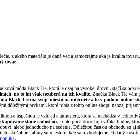
ečie, z akého materiálu je daná vec a samozrejme aká je kvalita tovaru
ný tovar
.
čková móda Black Tie, ktorá je ozaj na vysokej úrovni, stačí sa pozrieť
nách, no to im však neuberá na ich kvalite
. Značka Black Tie vám p
da Black Tie má svoje miesto na internete a to v podobe online s
i dôležitými prvkami, ktoré robia z tohto online shopu naozaj príjem
litnou a úspešnou je vzhľad a atmosféra, ktorá sa nachádza v jednotliv
nakupovanie stane radosťou
. Tento pocit docieľujú vďaka hudbe, ktor
ie obuvi, alebo jednoducho na sedenie. Dôležitou časťou obchodu sú aj 
e tieto skúšobné kabíny sú miestom, kde sa rozhodujeme, či daný kúsok 
e ponúka
.