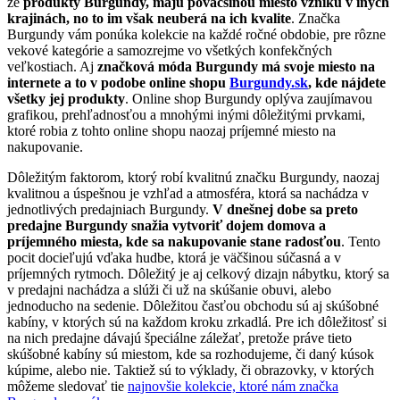
že
produkty Burgundy, majú poväčšinou miesto vzniku v iných
krajinách, no to im však neuberá na ich kvalite
. Značka
Burgundy vám ponúka kolekcie na každé ročné obdobie, pre rôzne
vekové kategórie a samozrejme vo všetkých konfekčných
veľkostiach. Aj
značková móda Burgundy má svoje miesto na
internete a to v podobe online shopu
Burgundy.sk
, kde nájdete
všetky jej produkty
. Online shop Burgundy oplýva zaujímavou
grafikou, prehľadnosťou a mnohými inými dôležitými prvkami,
ktoré robia z tohto online shopu naozaj príjemné miesto na
nakupovanie.
Dôležitým faktorom, ktorý robí kvalitnú značku Burgundy, naozaj
kvalitnou a úspešnou je vzhľad a atmosféra, ktorá sa nachádza v
jednotlivých predajniach Burgundy.
V dnešnej dobe sa preto
predajne Burgundy snažia vytvoriť dojem domova a
príjemného miesta, kde sa nakupovanie stane radosťou
. Tento
pocit docieľujú vďaka hudbe, ktorá je väčšinou súčasná a v
príjemných rytmoch. Dôležitý je aj celkový dizajn nábytku, ktorý sa
v predajni nachádza a slúži či už na skúšanie obuvi, alebo
jednoducho na sedenie. Dôležitou časťou obchodu sú aj skúšobné
kabíny, v ktorých sú na každom kroku zrkadlá. Pre ich dôležitosť si
na nich predajne dávajú špeciálne záležať, pretože práve tieto
skúšobné kabíny sú miestom, kde sa rozhodujeme, či daný kúsok
kúpime, alebo nie. Taktiež sú to výklady, či obrazovky, v ktorých
môžeme sledovať tie
najnovšie kolekcie, ktoré nám značka