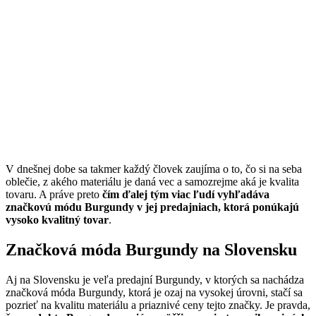
V dnešnej dobe sa takmer každý človek zaujíma o to, čo si na seba
oblečie, z akého materiálu je daná vec a samozrejme aká je kvalita
tovaru. A práve preto
čím ďalej tým viac ľudí vyhľadáva
značkovú módu Burgundy v jej predajniach, ktorá ponúkajú
vysoko kvalitný tovar
.
Značková móda Burgundy na Slovensku
Aj na Slovensku je veľa predajní Burgundy, v ktorých sa nachádza
značková móda Burgundy, ktorá je ozaj na vysokej úrovni, stačí sa
pozrieť na kvalitu materiálu a priaznivé ceny tejto značky. Je pravda,