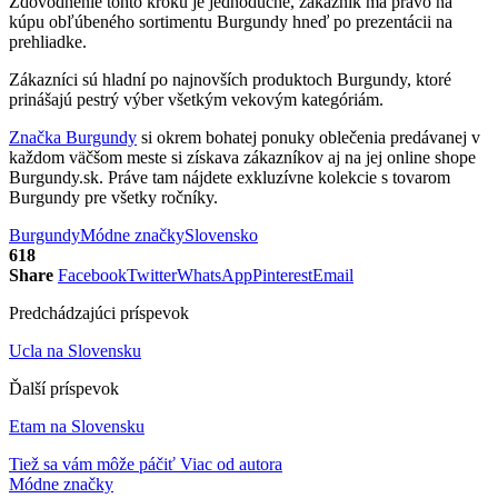
Zdôvodnenie tohto kroku je jednoduché, zákazník má právo na
kúpu obľúbeného sortimentu Burgundy hneď po prezentácii na
prehliadke.
Zákazníci sú hladní po najnovších produktoch Burgundy, ktoré
prinášajú pestrý výber všetkým vekovým kategóriám.
Značka Burgundy
si okrem bohatej ponuky oblečenia predávanej v
každom väčšom meste si získava zákazníkov aj na jej online shope
Burgundy.sk. Práve tam nájdete exkluzívne kolekcie s tovarom
Burgundy pre všetky ročníky.
Burgundy
Módne značky
Slovensko
618
Share
Facebook
Twitter
WhatsApp
Pinterest
Email
Predchádzajúci príspevok
Ucla na Slovensku
Ďalší príspevok
Etam na Slovensku
Tiež sa vám môže páčiť
Viac od autora
Módne značky