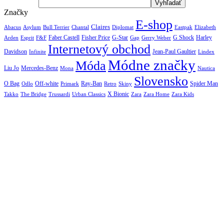
Značky
E-shop
Claires
Abacus
Asylum
Diplomat
Elizabeth
Bull Terrier
Chantal
Eastpak
Arden
Faber Castell
Fisher Price
G-Star
G Shock
Harley
Esprit
F&F
Gap
Gerry Weber
Internetový obchod
Jean-Paul Gaultier
Davidson
Infinite
Lindex
Módne značky
Móda
Liu Jo
Mercedes-Benz
Nautica
Mona
Slovensko
O Bag
Off-white
Ray-Ban
Spider Man
Odlo
Primark
Retro
Skiny
X Bionic
The Bridge
Urban Classics
Takko
Trussardi
Zara
Zara Home
Zara Kids