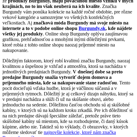
že
produkty Burgundy, majú poväčšinou miesto vzniku v iných
krajinách, no to im však neuberá na ich kvalite
. Značka
Burgundy vám ponúka kolekcie na každé ročné obdobie, pre rôzne
vekové kategórie a samozrejme vo všetkých konfekčných
veľkostiach. Aj
značková móda Burgundy má svoje miesto na
internete a to v podobe online shopu
Burgundy.sk
, kde nájdete
všetky jej produkty
. Online shop Burgundy oplýva zaujímavou
grafikou, prehľadnosťou a mnohými inými dôležitými prvkami,
ktoré robia z tohto online shopu naozaj príjemné miesto na
nakupovanie.
Dôležitým faktorom, ktorý robí kvalitnú značku Burgundy, naozaj
kvalitnou a úspešnou je vzhľad a atmosféra, ktorá sa nachádza v
jednotlivých predajniach Burgundy.
V dnešnej dobe sa preto
predajne Burgundy snažia vytvoriť dojem domova a
príjemného miesta, kde sa nakupovanie stane radosťou
. Tento
pocit docieľujú vďaka hudbe, ktorá je väčšinou súčasná a v
príjemných rytmoch. Dôležitý je aj celkový dizajn nábytku, ktorý sa
v predajni nachádza a slúži či už na skúšanie obuvi, alebo
jednoducho na sedenie. Dôležitou časťou obchodu sú aj skúšobné
kabíny, v ktorých sú na každom kroku zrkadlá. Pre ich dôležitosť si
na nich predajne dávajú špeciálne záležať, pretože práve tieto
skúšobné kabíny sú miestom, kde sa rozhodujeme, či daný kúsok
kúpime, alebo nie. Taktiež sú to výklady, či obrazovky, v ktorých
môžeme sledovať tie
najnovšie kolekcie, ktoré nám značka