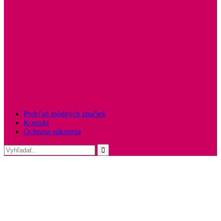
Prehľad módnych značiek
Kontakt
Ochrana súkromia