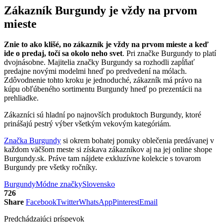
Zákazník Burgundy je vždy na prvom
mieste
Znie to ako klišé, no zákazník je vždy na prvom mieste a keď
ide o predaj, točí sa okolo neho svet
. Pri značke Burgundy to platí
dvojnásobne. Majitelia značky Burgundy sa rozhodli zapĺňať
predajne novými modelmi hneď po predvedení na mólach.
Zdôvodnenie tohto kroku je jednoduché, zákazník má právo na
kúpu obľúbeného sortimentu Burgundy hneď po prezentácii na
prehliadke.
Zákazníci sú hladní po najnovších produktoch Burgundy, ktoré
prinášajú pestrý výber všetkým vekovým kategóriám.
Značka Burgundy
si okrem bohatej ponuky oblečenia predávanej v
každom väčšom meste si získava zákazníkov aj na jej online shope
Burgundy.sk. Práve tam nájdete exkluzívne kolekcie s tovarom
Burgundy pre všetky ročníky.
Burgundy
Módne značky
Slovensko
726
Share
Facebook
Twitter
WhatsApp
Pinterest
Email
Predchádzajúci príspevok