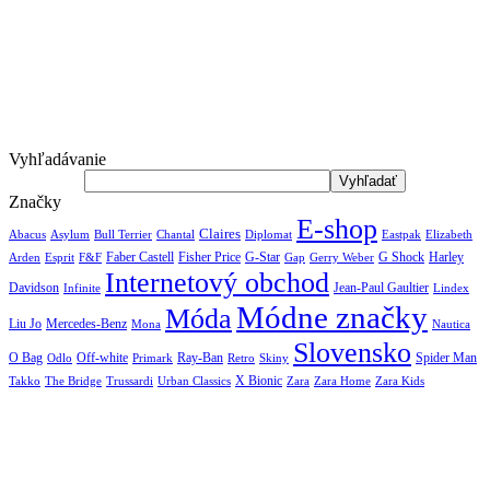
Vyhľadávanie
Značky
E-shop
Claires
Abacus
Asylum
Diplomat
Elizabeth
Bull Terrier
Chantal
Eastpak
Arden
Faber Castell
Fisher Price
G-Star
G Shock
Harley
Esprit
F&F
Gap
Gerry Weber
Internetový obchod
Jean-Paul Gaultier
Davidson
Infinite
Lindex
Módne značky
Móda
Liu Jo
Mercedes-Benz
Nautica
Mona
Slovensko
O Bag
Off-white
Ray-Ban
Spider Man
Odlo
Primark
Retro
Skiny
X Bionic
The Bridge
Urban Classics
Takko
Trussardi
Zara
Zara Home
Zara Kids