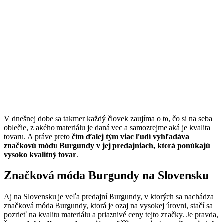
V dnešnej dobe sa takmer každý človek zaujíma o to, čo si na seba
oblečie, z akého materiálu je daná vec a samozrejme aká je kvalita
tovaru. A práve preto
čím ďalej tým viac ľudí vyhľadáva
značkovú módu Burgundy v jej predajniach, ktorá ponúkajú
vysoko kvalitný tovar
.
Značková móda Burgundy na Slovensku
Aj na Slovensku je veľa predajní Burgundy, v ktorých sa nachádza
značková móda Burgundy, ktorá je ozaj na vysokej úrovni, stačí sa
pozrieť na kvalitu materiálu a priaznivé ceny tejto značky. Je pravda,