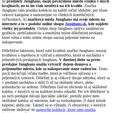
že
produkty Junghans, majú poväčšinou miesto vzniku v iných
krajinách, no to im však neuberá na ich kvalite
. Značka
Junghans vám ponúka kolekcie na každé ročné obdobie, pre rôzne
vekové kategórie a samozrejme vo všetkých konfekčných
veľkostiach. Aj
značková móda Junghans má svoje miesto na
internete a to v podobe online shopu
Junghans.sk
, kde nájdete
všetky jej produkty
. Online shop Junghans oplýva zaujímavou
grafikou, prehľadnosťou a mnohými inými dôležitými prvkami,
ktoré robia z tohto online shopu naozaj príjemné miesto na
nakupovanie.
Dôležitým faktorom, ktorý robí kvalitnú značku Junghans, naozaj
kvalitnou a úspešnou je vzhľad a atmosféra, ktorá sa nachádza v
jednotlivých predajniach Junghans.
V dnešnej dobe sa preto
predajne Junghans snažia vytvoriť dojem domova a
príjemného miesta, kde sa nakupovanie stane radosťou
. Tento
pocit docieľujú vďaka hudbe, ktorá je väčšinou súčasná a v
príjemných rytmoch. Dôležitý je aj celkový dizajn nábytku, ktorý sa
v predajni nachádza a slúži či už na skúšanie obuvi, alebo
jednoducho na sedenie. Dôležitou časťou obchodu sú aj skúšobné
kabíny, v ktorých sú na každom kroku zrkadlá. Pre ich dôležitosť si
na nich predajne dávajú špeciálne záležať, pretože práve tieto
skúšobné kabíny sú miestom, kde sa rozhodujeme, či daný kúsok
kúpime, alebo nie. Taktiež sú to výklady, či obrazovky, v ktorých
môžeme sledovať tie
najnovšie kolekcie, ktoré nám značka