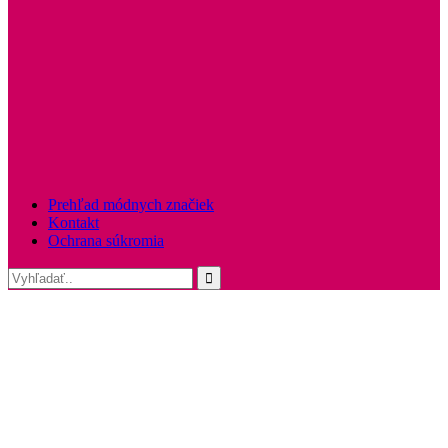
Prehľad módnych značiek
Kontakt
Ochrana súkromia