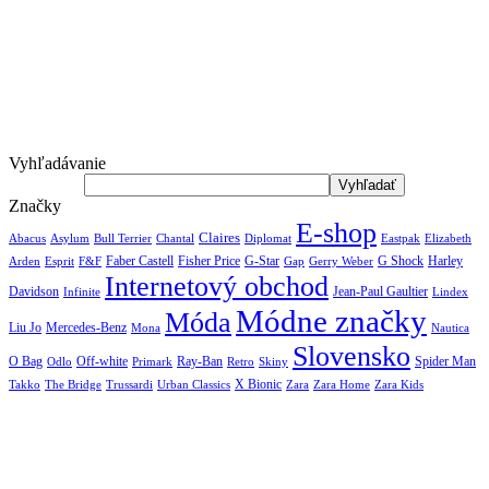
Vyhľadávanie
Značky
E-shop
Claires
Abacus
Asylum
Diplomat
Elizabeth
Bull Terrier
Chantal
Eastpak
Arden
Faber Castell
Fisher Price
G-Star
G Shock
Harley
Esprit
F&F
Gap
Gerry Weber
Internetový obchod
Jean-Paul Gaultier
Davidson
Infinite
Lindex
Módne značky
Móda
Liu Jo
Mercedes-Benz
Nautica
Mona
Slovensko
O Bag
Off-white
Ray-Ban
Spider Man
Odlo
Primark
Retro
Skiny
X Bionic
The Bridge
Urban Classics
Takko
Trussardi
Zara
Zara Home
Zara Kids