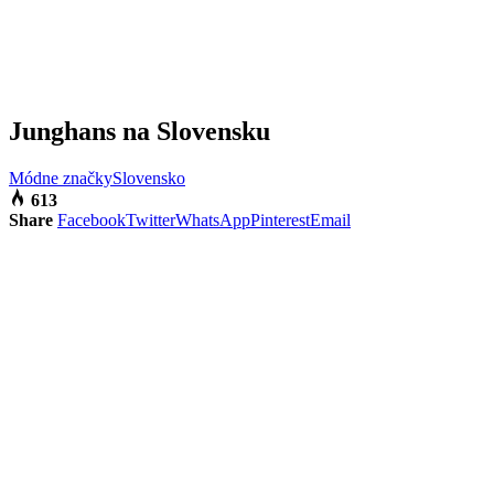
Junghans na Slovensku
Módne značky
Slovensko
613
Share
Facebook
Twitter
WhatsApp
Pinterest
Email