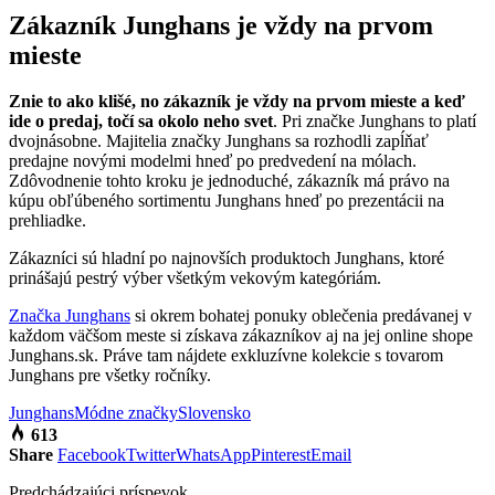
Zákazník Junghans je vždy na prvom
mieste
Znie to ako klišé, no zákazník je vždy na prvom mieste a keď
ide o predaj, točí sa okolo neho svet
. Pri značke Junghans to platí
dvojnásobne. Majitelia značky Junghans sa rozhodli zapĺňať
predajne novými modelmi hneď po predvedení na mólach.
Zdôvodnenie tohto kroku je jednoduché, zákazník má právo na
kúpu obľúbeného sortimentu Junghans hneď po prezentácii na
prehliadke.
Zákazníci sú hladní po najnovších produktoch Junghans, ktoré
prinášajú pestrý výber všetkým vekovým kategóriám.
Značka Junghans
si okrem bohatej ponuky oblečenia predávanej v
každom väčšom meste si získava zákazníkov aj na jej online shope
Junghans.sk. Práve tam nájdete exkluzívne kolekcie s tovarom
Junghans pre všetky ročníky.
Junghans
Módne značky
Slovensko
613
Share
Facebook
Twitter
WhatsApp
Pinterest
Email
Predchádzajúci príspevok