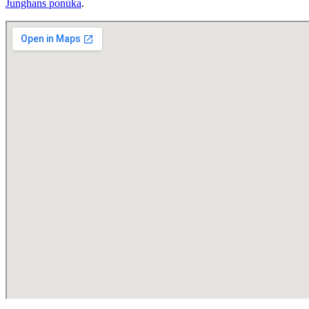
Junghans ponúka
.