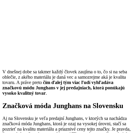
V dnešnej dobe sa takmer každý človek zaujíma o to, čo si na seba
oblečie, z akého materiálu je daná vec a samozrejme aká je kvalita
tovaru. A práve preto
čím ďalej tým viac ľudí vyhľadáva
značkovú módu Junghans v jej predajniach, ktorá ponúkajú
vysoko kvalitný tovar
.
Značková móda Junghans na Slovensku
Aj na Slovensku je veľa predajní Junghans, v ktorých sa nachádza
značková móda Junghans, ktorá je ozaj na vysokej úrovni, stačí sa
pozrieť na kvalitu materiálu a priaznivé ceny tejto značky. Je pravda,