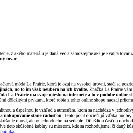
ečie, z akého materiálu je daná vec a samozrejme aká je kvalita tovaru
tný tovar
.
čková móda La Prairie, ktorá je ozaj na vysokej úrovni, stačí sa pozrieť
inách, no to im však neuberá na ich kvalite
. Značka La Prairie vám
da La Prairie má svoje miesto na internete a to v podobe online 
mi dôležitými prvkami, ktoré robia z tohto online shopu naozaj príjem
litnou a úspešnou je vzhľad a atmosféra, ktorá sa nachádza v jednotliv
 sa nakupovanie stane radosťou
. Tento pocit docieľujú vďaka hudbe, 
a skúšanie obuvi, alebo jednoducho na sedenie. Dôležitou časťou obcho
práve tieto skúšobné kabíny sú miestom, kde sa rozhodujeme, či daný kú
e ponúka
.