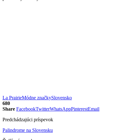
La Prairie
Módne značky
Slovensko
680
Share
Facebook
Twitter
WhatsApp
Pinterest
Email
Predchádzajúci príspevok
Palindrome na Slovensku