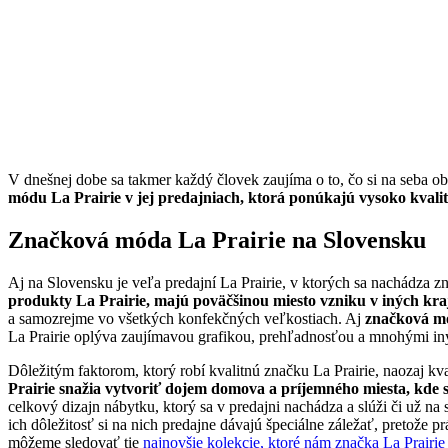
V dnešnej dobe sa takmer každý človek zaujíma o to, čo si na seba obl
módu La Prairie v jej predajniach, ktorá ponúkajú vysoko kvali
Značková móda La Prairie na Slovensku
Aj na Slovensku je veľa predajní La Prairie, v ktorých sa nachádza zna
produkty La Prairie, majú poväčšinou miesto vzniku v iných kraj
a samozrejme vo všetkých konfekčných veľkostiach. Aj
značková mó
La Prairie oplýva zaujímavou grafikou, prehľadnosťou a mnohými iný
Dôležitým faktorom, ktorý robí kvalitnú značku La Prairie, naozaj kva
Prairie snažia vytvoriť dojem domova a príjemného miesta, kde
celkový dizajn nábytku, ktorý sa v predajni nachádza a slúži či už n
ich dôležitosť si na nich predajne dávajú špeciálne záležať, pretože 
môžeme sledovať tie
najnovšie kolekcie, ktoré nám značka La Prairi