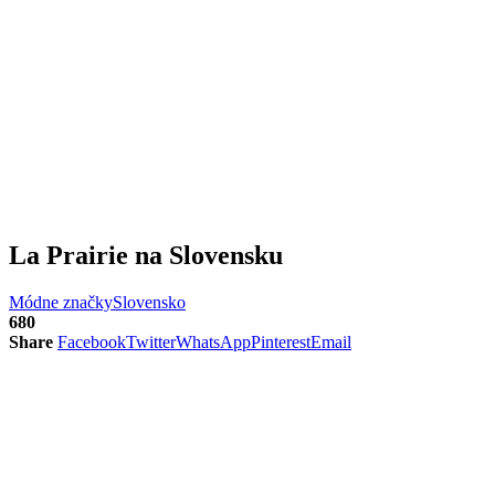
La Prairie na Slovensku
Módne značky
Slovensko
680
Share
Facebook
Twitter
WhatsApp
Pinterest
Email