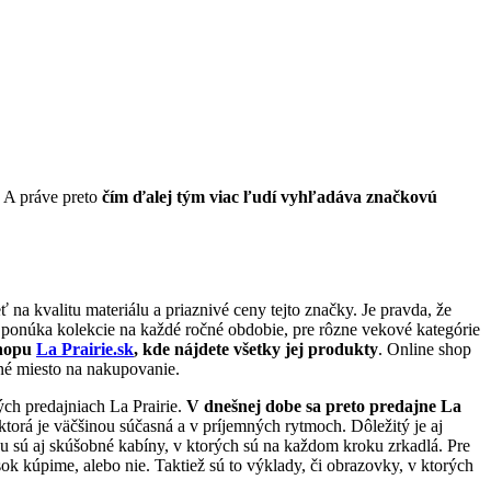
. A práve preto
čím ďalej tým viac ľudí vyhľadáva značkovú
 na kvalitu materiálu a priaznivé ceny tejto značky. Je pravda, že
 ponúka kolekcie na každé ročné obdobie, pre rôzne vekové kategórie
shopu
La Prairie.sk
, kde nájdete všetky jej produkty
. Online shop
né miesto na nakupovanie.
ých predajniach La Prairie.
V dnešnej dobe sa preto predajne La
ktorá je väčšinou súčasná a v príjemných rytmoch. Dôležitý je aj
du sú aj skúšobné kabíny, v ktorých sú na každom kroku zrkadlá. Pre
sok kúpime, alebo nie. Taktiež sú to výklady, či obrazovky, v ktorých