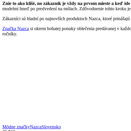
Znie to ako klišé, no zákazník je vždy na prvom mieste a keď ide 
modelmi hneď po predvedení na mólach. Zdôvodnenie tohto kroku je 
Zákazníci sú hladní po najnovších produktoch Nazca, ktoré prinášaj
Značka Nazca
si okrem bohatej ponuky oblečenia predávanej v každom
ročníky.
Módne značky
Nazca
Slovensko