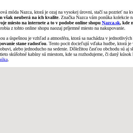
á móda Nazca, ktorá je ozaj na vysokej úrovni, stačí sa pozrieť na kva
m však neuberá na ich kvalite
. Značka Nazca vám ponúka kolekcie na
e miesto na internete a to v podobe online shopu
Nazca.sk
, kde 
robia z tohto online shopu naozaj príjemné miesto na nakupovanie.
nou a úspešnou je vzhľad a atmosféra, ktorá sa nachádza v jednotlivých
povanie stane radosťou
. Tento pocit docieľujú vďaka hudbe, ktorá je
ie obuvi, alebo jednoducho na sedenie. Dôležitou časťou obchodu sú aj 
e tieto skúšobné kabíny sú miestom, kde sa rozhodujeme, či daný kúsok 
núka
.