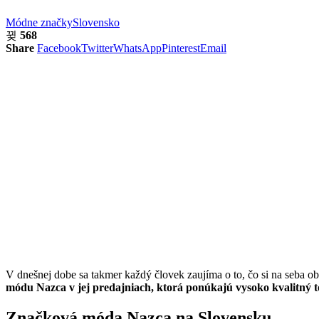
Módne značky
Slovensko
568
Share
Facebook
Twitter
WhatsApp
Pinterest
Email
V dnešnej dobe sa takmer každý človek zaujíma o to, čo si na seba obl
módu Nazca v jej predajniach, ktorá ponúkajú vysoko kvalitný 
Značková móda Nazca na Slovensku