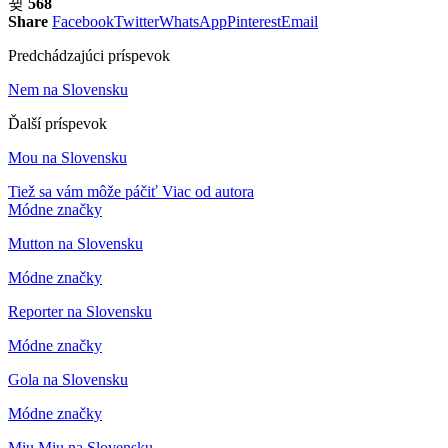
568
Share
Facebook
Twitter
WhatsApp
Pinterest
Email
Predchádzajúci príspevok
Nem na Slovensku
Ďalší príspevok
Mou na Slovensku
Tiež sa vám môže páčiť
Viac od autora
Módne značky
Mutton na Slovensku
Módne značky
Reporter na Slovensku
Módne značky
Gola na Slovensku
Módne značky
Miu Miu na Slovensku