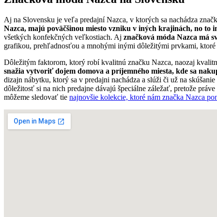
Aj na Slovensku je veľa predajní Nazca, v ktorých sa nachádza značkov
Nazca, majú poväčšinou miesto vzniku v iných krajinách, no to i
všetkých konfekčných veľkostiach. Aj
značková móda Nazca má svoj
grafikou, prehľadnosťou a mnohými inými dôležitými prvkami, ktoré 
Dôležitým faktorom, ktorý robí kvalitnú značku Nazca, naozaj kvalit
snažia vytvoriť dojem domova a príjemného miesta, kde sa naku
dizajn nábytku, ktorý sa v predajni nachádza a slúži či už na skúšan
dôležitosť si na nich predajne dávajú špeciálne záležať, pretože práv
môžeme sledovať tie
najnovšie kolekcie, ktoré nám značka Nazca po