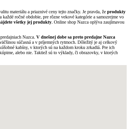
litu materiálu a priaznivé ceny tejto značky. Je pravda, že
produkty
 každé ročné obdobie, pre rôzne vekové kategórie a samozrejme vo
nájdete všetky jej produkty
. Online shop Nazca oplýva zaujímavou
 predajniach Nazca.
V dnešnej dobe sa preto predajne Nazca
 väčšinou súčasná a v príjemných rytmoch. Dôležitý je aj celkový
skúšobné kabíny, v ktorých sú na každom kroku zrkadlá. Pre ich
kúpime, alebo nie. Taktiež sú to výklady, či obrazovky, v ktorých