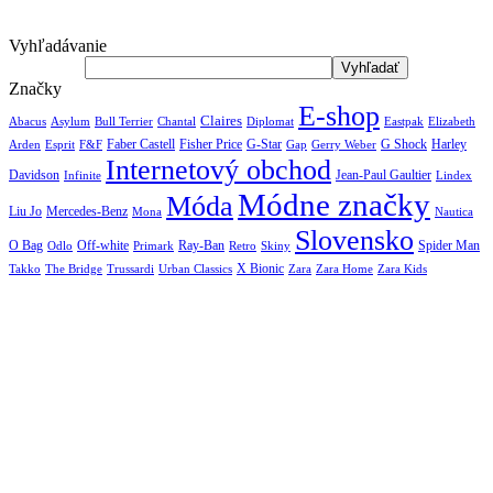
Vyhľadávanie
Značky
E-shop
Claires
Abacus
Asylum
Diplomat
Elizabeth
Bull Terrier
Chantal
Eastpak
Arden
Faber Castell
Fisher Price
G-Star
G Shock
Harley
Esprit
F&F
Gap
Gerry Weber
Internetový obchod
Jean-Paul Gaultier
Davidson
Infinite
Lindex
Módne značky
Móda
Liu Jo
Mercedes-Benz
Nautica
Mona
Slovensko
O Bag
Off-white
Ray-Ban
Spider Man
Odlo
Primark
Retro
Skiny
X Bionic
The Bridge
Urban Classics
Takko
Trussardi
Zara
Zara Home
Zara Kids