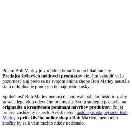
Pojem Bob Marley je v módnej brandži neprehliadnuteľný.
Predajca štýlových módnych produktov
vie, čím vzbudiť vašu
pozornosť a aj preto sa na svojom online shope Bob Marley neustále
stará o dopĺňanie ponuky o tie najnovšie kúsky.
Spoločnosť Bob Marley nemusí disponovať bohatou históriou, aby
sa stala legendou odevného priemyslu. Svoju stratégiu postavila na
originalite a kreatívnom ponímaní návrhov produktov
, čo jej
prináša zaslúžený úspech. Avšak nebyť
rastúcej predajnej siete Bob
Marley
a
príťažlivého online shopu Bob Marley
, meno tejto
značky by sa k vám možno nikdy nedostalo.