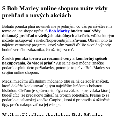
S Bob Marley online shopom máte vždy
prehľad o nových akciách
Bohatá ponuka plná noviniek nie je jediným, čo vás pri návšteve na
tomto online shope upúta.
S
Bob Marley
budete mať vždy
dokonalý prehľad o všetkých aktuálnych akciách
, vďaka ktorým
môžete nakupovať s niekoľkopercentnými zľavami. Okrem toho tu
nájdete vernostný program, ktorý vám zaručí ďalšie skvelé výhody
hodné verného zákazníka, čo už stojí za reč.
Široká ponuka tovaru za rozumné ceny a komfortný spôsob
nakupovania, čo viac si priať?
Ak sa nejakej módnej značke
podarilo splniť tieto požiadavky, potom je to práve Bob Marley so
svojim online shopom.
Medzi mladými účastníkmi módneho trhu sa nájde zopár značiek,
ktoré dokážu konkurovať aj tým najväčším hráčom s bohatou
históriou. Cieľom je správna stratégia na zákazníkov, vďaka ktorej
budeš cítiť, že predajcovi záleží na tvojich potrebách. Presne to sa
podarilo aj talianskej značke Carpisa, ktorá ti pripravila 4 užitočné
tipy, prečo nakupovať na jej eshope.
Najkrajší výber doplnkov Bob Marley