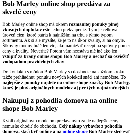
Bob Marley online shop predáva za
skvelé ceny
Bob Marley online shop má okrem
rozmanitej ponuky plnej
vkusných doplnkov
ešte jedno prekvapenie. Tým je celková
úroveň cien, ktoré patria k najnižším na trhu s týmto typom
sortimentu. Ak si ale myslíte, že je to na úkor kvality, si na omyle.
Šikovný módny hráč len vie, ako namiešať recept na správny pomer
ceny a kvality. Neveríte? Potom vám neostáva nič iné ako len
vstúpiť za brány online shopu Bob Marley a nechať sa osviežiť
vodopádom pravidelných zliav
.
Do kontaktu s módou Bob Marley sa dostanete na každom kroku,
takže prehliadnuť ponuku nových kolekcií snáď ani nemôžete.
To
najlepšie z ponuky nájdete na online shope značky Bob Marley,
ktorý je plný originálnych modelov aj pre tých najnáročnejších
.
Nakupuj z pohodlia domova na online
shope Bob Marley
Kvôli originálnym modelom predávaným za tie najlepšie ceny
nemusíte chodiť do obchodu.
Celý nákup vybavíte z pohodlia
domova, stačí byť online a na
online shope
Bob Marley
sledovať