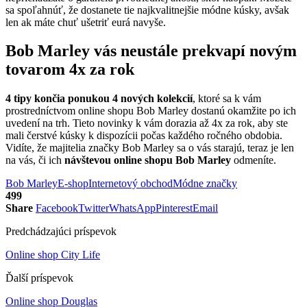
sa spoľahnúť, že dostanete tie najkvalitnejšie módne kúsky, avšak
len ak máte chuť ušetriť eurá navyše.
Bob Marley vás neustále prekvapí novým
tovarom 4x za rok
4 tipy končia ponukou 4 nových kolekcií
, ktoré sa k vám
prostredníctvom online shopu Bob Marley dostanú okamžite po ich
uvedení na trh. Tieto novinky k vám dorazia až 4x za rok, aby ste
mali čerstvé kúsky k dispozícii počas každého ročného obdobia.
Vidíte, že majitelia značky Bob Marley sa o vás starajú, teraz je len
na vás, či ich
návštevou online shopu Bob Marley
odmeníte.
Bob Marley
E-shop
Internetový obchod
Módne značky
499
Share
Facebook
Twitter
WhatsApp
Pinterest
Email
Predchádzajúci príspevok
Online shop City Life
Ďalší príspevok
Online shop Douglas