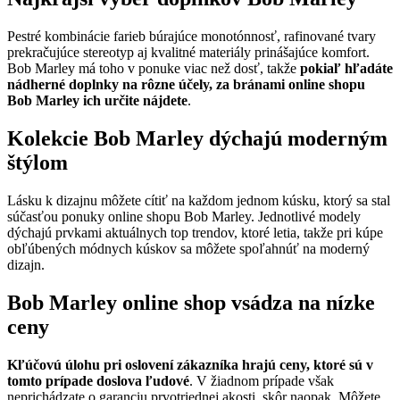
Pestré kombinácie farieb búrajúce monotónnosť, rafinované tvary
prekračujúce stereotyp aj kvalitné materiály prinášajúce komfort.
Bob Marley má toho v ponuke viac než dosť, takže
pokiaľ hľadáte
nádherné doplnky na rôzne účely, za bránami online shopu
Bob Marley ich určite nájdete
.
Kolekcie Bob Marley dýchajú moderným
štýlom
Lásku k dizajnu môžete cítiť na každom jednom kúsku, ktorý sa stal
súčasťou ponuky online shopu Bob Marley. Jednotlivé modely
dýchajú prvkami aktuálnych top trendov, ktoré letia, takže pri kúpe
obľúbených módnych kúskov sa môžete spoľahnúť na moderný
dizajn.
Bob Marley online shop vsádza na nízke
ceny
Kľúčovú úlohu pri oslovení zákazníka hrajú ceny, ktoré sú v
tomto prípade doslova ľudové
. V žiadnom prípade však
neprichádzate o garanciu prvotriednej akosti, skôr naopak. Môžete