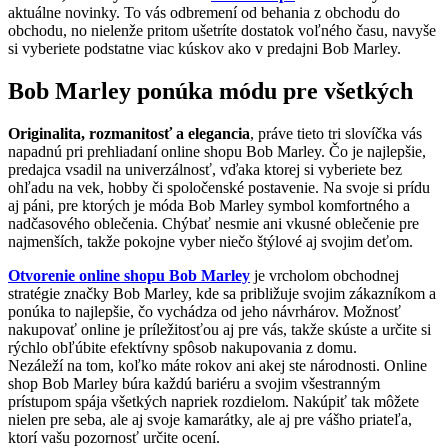
aktuálne novinky. To vás odbremení od behania z obchodu do
obchodu, no nielenže pritom ušetríte dostatok voľného času, navyše
si vyberiete podstatne viac kúskov ako v predajni Bob Marley.
Bob Marley ponúka módu pre všetkých
Originalita, rozmanitosť a elegancia
, práve tieto tri slovíčka vás
napadnú pri prehliadaní online shopu Bob Marley. Čo je najlepšie,
predajca vsadil na univerzálnosť, vďaka ktorej si vyberiete bez
ohľadu na vek, hobby či spoločenské postavenie. Na svoje si prídu
aj páni, pre ktorých je móda Bob Marley symbol komfortného a
nadčasového oblečenia. Chýbať nesmie ani vkusné oblečenie pre
najmenších, takže pokojne vyber niečo štýlové aj svojim deťom.
Otvorenie online shopu Bob Marley
je vrcholom obchodnej
stratégie značky Bob Marley, kde sa približuje svojim zákazníkom a
ponúka to najlepšie, čo vychádza od jeho návrhárov. Možnosť
nakupovať online je príležitosťou aj pre vás, takže skúste a určite si
rýchlo obľúbite efektívny spôsob nakupovania z domu.
Nezáleží na tom, koľko máte rokov ani akej ste národnosti. Online
shop Bob Marley búra každú bariéru a svojim všestranným
prístupom spája všetkých napriek rozdielom. Nakúpiť tak môžete
nielen pre seba, ale aj svoje kamarátky, ale aj pre vášho priateľa,
ktorí vašu pozornosť určite ocení.