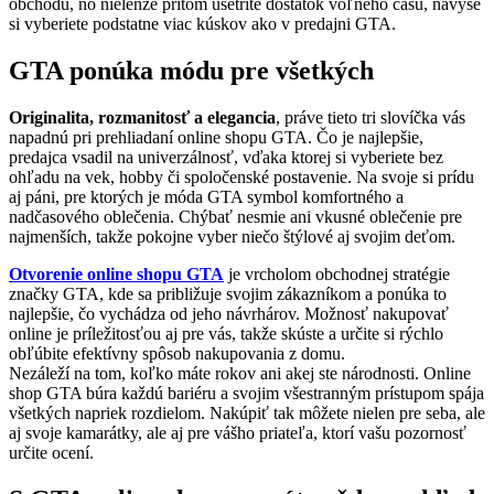
obchodu, no nielenže pritom ušetríte dostatok voľného času, navyše
si vyberiete podstatne viac kúskov ako v predajni GTA.
GTA ponúka módu pre všetkých
Originalita, rozmanitosť a elegancia
, práve tieto tri slovíčka vás
napadnú pri prehliadaní online shopu GTA. Čo je najlepšie,
predajca vsadil na univerzálnosť, vďaka ktorej si vyberiete bez
ohľadu na vek, hobby či spoločenské postavenie. Na svoje si prídu
aj páni, pre ktorých je móda GTA symbol komfortného a
nadčasového oblečenia. Chýbať nesmie ani vkusné oblečenie pre
najmenších, takže pokojne vyber niečo štýlové aj svojim deťom.
Otvorenie online shopu GTA
je vrcholom obchodnej stratégie
značky GTA, kde sa približuje svojim zákazníkom a ponúka to
najlepšie, čo vychádza od jeho návrhárov. Možnosť nakupovať
online je príležitosťou aj pre vás, takže skúste a určite si rýchlo
obľúbite efektívny spôsob nakupovania z domu.
Nezáleží na tom, koľko máte rokov ani akej ste národnosti. Online
shop GTA búra každú bariéru a svojim všestranným prístupom spája
všetkých napriek rozdielom. Nakúpiť tak môžete nielen pre seba, ale
aj svoje kamarátky, ale aj pre vášho priateľa, ktorí vašu pozornosť
určite ocení.