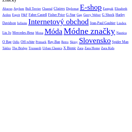
E-shop
Claires
Abacus
Asylum
Diplomat
Elizabeth
Bull Terrier
Chantal
Eastpak
Arden
Faber Castell
Fisher Price
G-Star
G Shock
Harley
Esprit
F&F
Gap
Gerry Weber
Internetový obchod
Jean-Paul Gaultier
Davidson
Infinite
Lindex
Módne značky
Móda
Liu Jo
Mercedes-Benz
Nautica
Mona
Slovensko
O Bag
Off-white
Ray-Ban
Spider Man
Odlo
Primark
Retro
Skiny
X Bionic
The Bridge
Urban Classics
Takko
Trussardi
Zara
Zara Home
Zara Kids