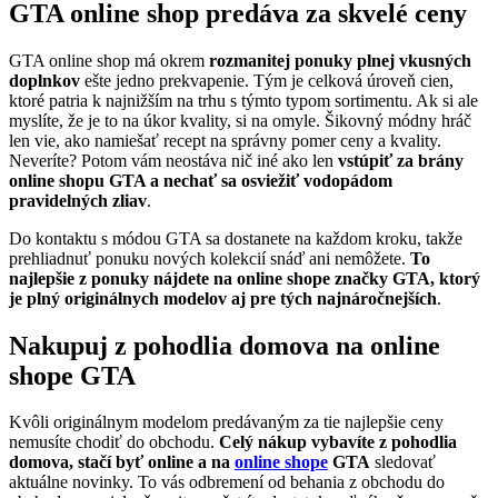
GTA online shop predáva za skvelé ceny
GTA online shop má okrem
rozmanitej ponuky plnej vkusných
doplnkov
ešte jedno prekvapenie. Tým je celková úroveň cien,
ktoré patria k najnižším na trhu s týmto typom sortimentu. Ak si ale
myslíte, že je to na úkor kvality, si na omyle. Šikovný módny hráč
len vie, ako namiešať recept na správny pomer ceny a kvality.
Neveríte? Potom vám neostáva nič iné ako len
vstúpiť za brány
online shopu GTA a nechať sa osviežiť vodopádom
pravidelných zliav
.
Do kontaktu s módou GTA sa dostanete na každom kroku, takže
prehliadnuť ponuku nových kolekcií snáď ani nemôžete.
To
najlepšie z ponuky nájdete na online shope značky GTA, ktorý
je plný originálnych modelov aj pre tých najnáročnejších
.
Nakupuj z pohodlia domova na online
shope GTA
Kvôli originálnym modelom predávaným za tie najlepšie ceny
nemusíte chodiť do obchodu.
Celý nákup vybavíte z pohodlia
domova, stačí byť online a na
online shope
GTA
sledovať
aktuálne novinky. To vás odbremení od behania z obchodu do