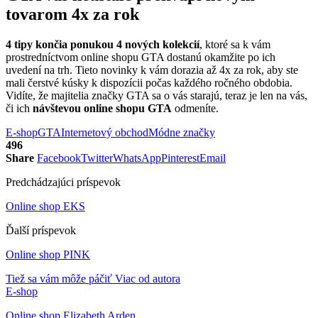
tovarom 4x za rok
4 tipy končia ponukou 4 nových kolekcií
, ktoré sa k vám
prostredníctvom online shopu GTA dostanú okamžite po ich
uvedení na trh. Tieto novinky k vám dorazia až 4x za rok, aby ste
mali čerstvé kúsky k dispozícii počas každého ročného obdobia.
Vidíte, že majitelia značky GTA sa o vás starajú, teraz je len na vás,
či ich
návštevou online shopu GTA
odmeníte.
E-shop
GTA
Internetový obchod
Módne značky
496
Share
Facebook
Twitter
WhatsApp
Pinterest
Email
Predchádzajúci príspevok
Online shop EKS
Ďalší príspevok
Online shop PINK
Tiež sa vám môže páčiť
Viac od autora
E-shop
Online shop Elizabeth Arden