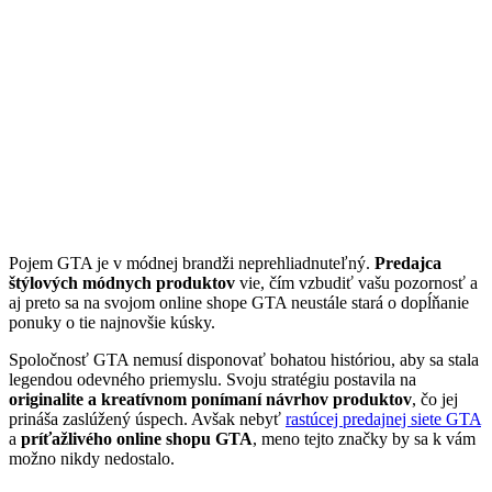
Pojem GTA je v módnej brandži neprehliadnuteľný.
Predajca
štýlových módnych produktov
vie, čím vzbudiť vašu pozornosť a
aj preto sa na svojom online shope GTA neustále stará o dopĺňanie
ponuky o tie najnovšie kúsky.
Spoločnosť GTA nemusí disponovať bohatou históriou, aby sa stala
legendou odevného priemyslu. Svoju stratégiu postavila na
originalite a kreatívnom ponímaní návrhov produktov
, čo jej
prináša zaslúžený úspech. Avšak nebyť
rastúcej predajnej siete GTA
a
príťažlivého online shopu GTA
, meno tejto značky by sa k vám
možno nikdy nedostalo.