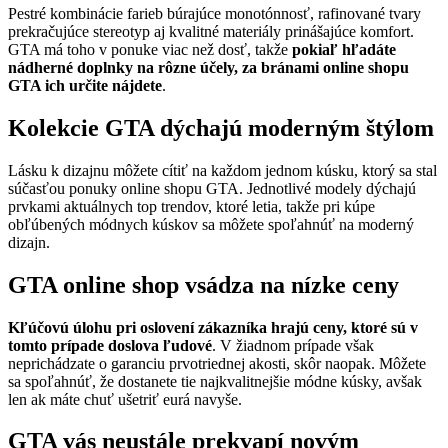
Pestré kombinácie farieb búrajúce monotónnosť, rafinované tvary
prekračujúce stereotyp aj kvalitné materiály prinášajúce komfort.
GTA má toho v ponuke viac než dosť, takže
pokiaľ hľadáte
nádherné doplnky na rôzne účely, za bránami online shopu
GTA ich určite nájdete
.
Kolekcie GTA dýchajú moderným štýlom
Lásku k dizajnu môžete cítiť na každom jednom kúsku, ktorý sa stal
súčasťou ponuky online shopu GTA. Jednotlivé modely dýchajú
prvkami aktuálnych top trendov, ktoré letia, takže pri kúpe
obľúbených módnych kúskov sa môžete spoľahnúť na moderný
dizajn.
GTA online shop vsádza na nízke ceny
Kľúčovú úlohu pri oslovení zákazníka hrajú ceny, ktoré sú v
tomto prípade doslova ľudové
. V žiadnom prípade však
neprichádzate o garanciu prvotriednej akosti, skôr naopak. Môžete
sa spoľahnúť, že dostanete tie najkvalitnejšie módne kúsky, avšak
len ak máte chuť ušetriť eurá navyše.
GTA vás neustále prekvapí novým