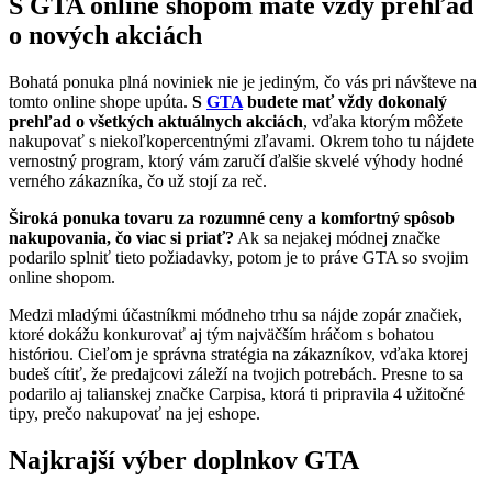
S GTA online shopom máte vždy prehľad
o nových akciách
Bohatá ponuka plná noviniek nie je jediným, čo vás pri návšteve na
tomto online shope upúta.
S
GTA
budete mať vždy dokonalý
prehľad o všetkých aktuálnych akciách
, vďaka ktorým môžete
nakupovať s niekoľkopercentnými zľavami. Okrem toho tu nájdete
vernostný program, ktorý vám zaručí ďalšie skvelé výhody hodné
verného zákazníka, čo už stojí za reč.
Široká ponuka tovaru za rozumné ceny a komfortný spôsob
nakupovania, čo viac si priať?
Ak sa nejakej módnej značke
podarilo splniť tieto požiadavky, potom je to práve GTA so svojim
online shopom.
Medzi mladými účastníkmi módneho trhu sa nájde zopár značiek,
ktoré dokážu konkurovať aj tým najväčším hráčom s bohatou
históriou. Cieľom je správna stratégia na zákazníkov, vďaka ktorej
budeš cítiť, že predajcovi záleží na tvojich potrebách. Presne to sa
podarilo aj talianskej značke Carpisa, ktorá ti pripravila 4 užitočné
tipy, prečo nakupovať na jej eshope.
Najkrajší výber doplnkov GTA