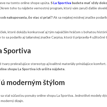
števe na tomto online shope upúta.
S
La Sportiva
budete mať vždy dokon
rem toho tu nájdete vernostný program, ktorý vám zaručí ďalšie skvelé 
ob nakupovania, čo viac si priať?
Ak sa nejakej módnej značke podarilo 
ek, ktoré dokážu konkurovať aj tým najväčším hráčom s bohatou históriou
 to sa podarilo aj talianskej značke Carpisa, ktorá ti pripravila 4 užitočné
a Sportiva
tvary prekračujúce stereotyp aj kvalitné materiály prinášajúce komfort.
line shopu La Sportiva ich určite nájdete
.
ajú moderným štýlom
sa stal súčasťou ponuky online shopu La Sportiva. Jednotlivé modely dých
moderný dizajn.