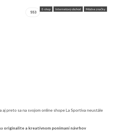
E-shop
Internetový obchod
Módne značky
553
 a aj preto sa na svojom online shope La Sportiva neustále
 na
originalite a kreatívnom ponímaní návrhov