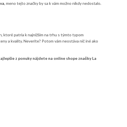
iva
, meno tejto značky by sa k vám možno nikdy nedostalo.
, ktoré patria k najnižším na trhu s týmto typom
 ceny a kvality. Neveríte? Potom vám neostáva nič iné ako
ajlepšie z ponuky nájdete na online shope značky La