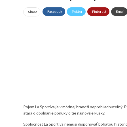
Facebook
Twitter
Pinterest
Email
Share
Pojem La Sportiva je v módnej brandži neprehliadnuteľný.
P
stará o dopĺňanie ponuky o tie najnovšie kúsky.
Spoločnosť La Sportiva nemusí disponovať bohatou histório