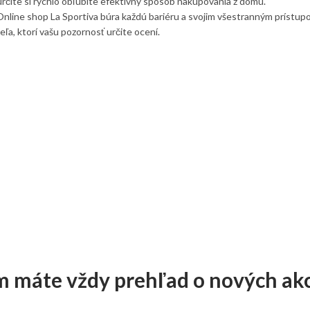
 určite si rýchlo obľúbite efektívny spôsob nakupovania z domu.
 Online shop La Sportiva búra každú bariéru a svojim všestranným prístu
teľa, ktorí vašu pozornosť určite ocení.
om máte vždy prehľad o nových ak