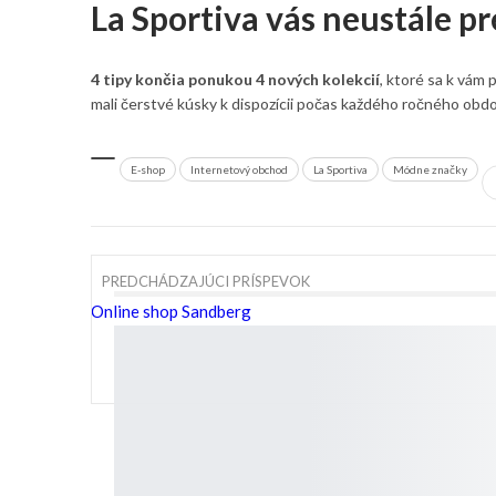
La Sportiva vás neustále p
4 tipy končia ponukou 4 nových kolekcií
, ktoré sa k vám 
mali čerstvé kúsky k dispozícii počas každého ročného obdobia.
E-shop
Internetový obchod
La Sportiva
Módne značky
PREDCHÁDZAJÚCI PRÍSPEVOK
Online shop Sandberg