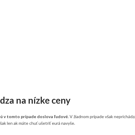
ádza na nízke ceny
 sú v tomto prípade doslova ľudové
. V žiadnom prípade však neprichádz
šak len ak máte chuť ušetriť eurá navyše.