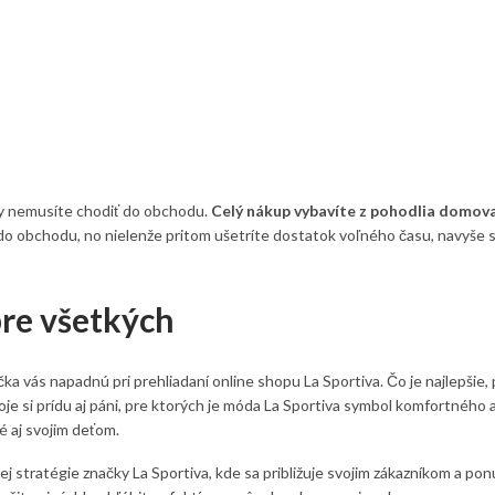
ny nemusíte chodiť do obchodu.
Celý nákup vybavíte z pohodlia domova,
o obchodu, no nielenže pritom ušetríte dostatok voľného času, navyše si
re všetkých
víčka vás napadnú pri prehliadaní online shopu La Sportiva. Čo je najlepšie,
oje si prídu aj páni, pre ktorých je móda La Sportiva symbol komfortnéh
é aj svojim deťom.
 stratégie značky La Sportiva, kde sa približuje svojim zákazníkom a pon