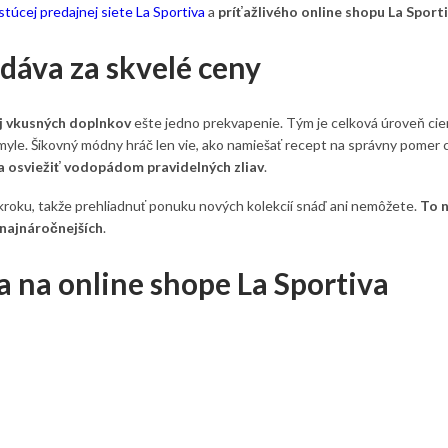
stúcej predajnej siete La Sportiva
a
príťažlivého online shopu La Sport
edáva za skvelé ceny
j vkusných doplnkov
ešte jedno prekvapenie. Tým je celková úroveň cien
na omyle. Šikovný módny hráč len vie, ako namiešať recept na správny pomer
sa osviežiť vodopádom pravidelných zliav
.
roku, takže prehliadnuť ponuku nových kolekcií snáď ani nemôžete.
To n
 najnáročnejších
.
 na online shope La Sportiva