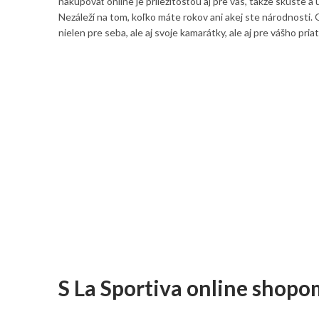
nakupovať online je príležitosťou aj pre vás, takže skúste a
Nezáleží na tom, koľko máte rokov ani akej ste národnosti.
nielen pre seba, ale aj svoje kamarátky, ale aj pre vášho pria
S La Sportiva online shop