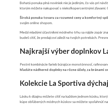
Bohatá ponuka plná noviniek nie je jediným, čo vás pri náv
ktorým môžete nakupovať s niekoľkopercentnými zľavami. Ok
Široká ponuka tovaru za rozumné ceny a komfortný spôs
svojim online shopom.
Medzi mladými účastníkmi módneho trhu sa nájde zopár znači
budeš cítiť, že predajcovi záleží na tvojich potrebách. Presne
Najkrajší výber doplnkov L
Pestré kombinácie farieb búrajúce monotónnosť, rafinované 
hľadáte nádherné doplnky na rôzne účely, za bránami on
Kolekcie La Sportiva dých
Lásku k dizajnu môžete cítiť na každom jednom kúsku, ktorý 
kúpe obľúbených módnych kúskov sa môžete spoľahnúť na 