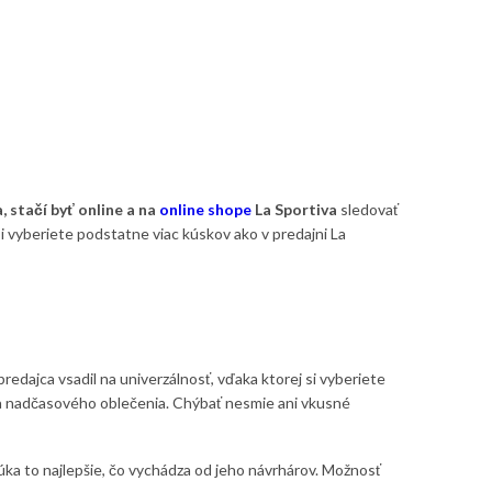
 stačí byť online a na
online shope
La Sportiva
sledovať
 vyberiete podstatne viac kúskov ako v predajni La
 predajca vsadil na univerzálnosť, vďaka ktorej si vyberiete
o a nadčasového oblečenia. Chýbať nesmie ani vkusné
úka to najlepšie, čo vychádza od jeho návrhárov. Možnosť