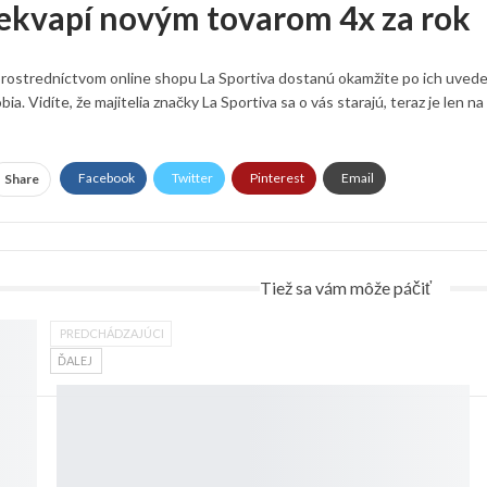
rekvapí novým tovarom 4x za rok
prostredníctvom online shopu La Sportiva dostanú okamžite po ich uvedení
 Vidíte, že majitelia značky La Sportiva sa o vás starajú, teraz je len na v
Facebook
Twitter
Pinterest
Email
Share
Tiež sa vám môže páčiť
PREDCHÁDZAJÚCI
ĎALEJ