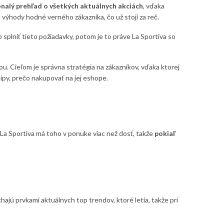
alý prehľad o všetkých aktuálnych akciách
, vďaka
výhody hodné verného zákazníka, čo už stojí za reč.
splniť tieto požiadavky, potom je to práve La Sportiva so
. Cieľom je správna stratégia na zákazníkov, vďaka ktorej
 tipy, prečo nakupovať na jej eshope.
 La Sportiva má toho v ponuke viac než dosť, takže
pokiaľ
ajú prvkami aktuálnych top trendov, ktoré letia, takže pri