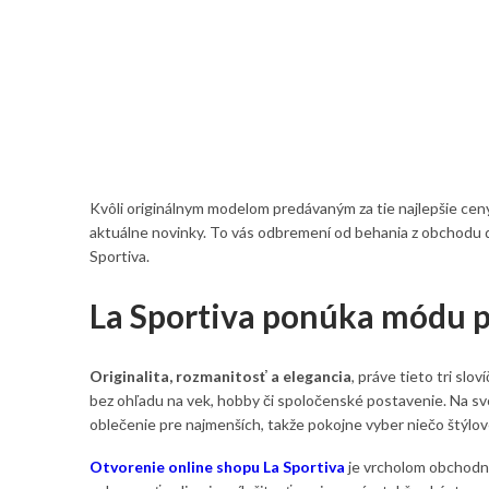
Kvôli originálnym modelom predávaným za tie najlepšie ce
aktuálne novinky. To vás odbremení od behania z obchodu d
Sportiva.
La Sportiva ponúka módu p
Originalita, rozmanitosť a elegancia
, práve tieto tri slo
bez ohľadu na vek, hobby či spoločenské postavenie. Na sv
oblečenie pre najmenších, takže pokojne vyber niečo štýlov
Otvorenie online shopu La Sportiva
je vrcholom obchodnej