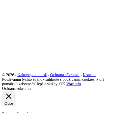
© 2026 -
Nakupuj-online.sk
-
Ochrana súkromia
-
Kontakt
Používaním týchto stránok súhlasíte s používaním cookies, ktoré
pomáhajú zabezpečiť lepšie služby.
OK
Viac info
Ochrana súkromia
Close