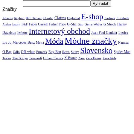
Značky
E-shop
Claires
Abacus
Asylum
Diplomat
Elizabeth
Bull Terrier
Chantal
Eastpak
Arden
Faber Castell
Fisher Price
G-Star
G Shock
Harley
Esprit
F&F
Gap
Gerry Weber
Internetový obchod
Jean-Paul Gaultier
Davidson
Infinite
Lindex
Módne značky
Móda
Liu Jo
Mercedes-Benz
Nautica
Mona
Slovensko
O Bag
Off-white
Ray-Ban
Spider Man
Odlo
Primark
Retro
Skiny
X Bionic
The Bridge
Urban Classics
Takko
Trussardi
Zara
Zara Home
Zara Kids