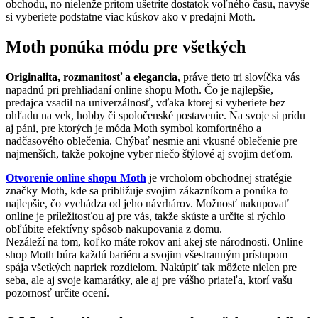
obchodu, no nielenže pritom ušetríte dostatok voľného času, navyše
si vyberiete podstatne viac kúskov ako v predajni Moth.
Moth ponúka módu pre všetkých
Originalita, rozmanitosť a elegancia
, práve tieto tri slovíčka vás
napadnú pri prehliadaní online shopu Moth. Čo je najlepšie,
predajca vsadil na univerzálnosť, vďaka ktorej si vyberiete bez
ohľadu na vek, hobby či spoločenské postavenie. Na svoje si prídu
aj páni, pre ktorých je móda Moth symbol komfortného a
nadčasového oblečenia. Chýbať nesmie ani vkusné oblečenie pre
najmenších, takže pokojne vyber niečo štýlové aj svojim deťom.
Otvorenie online shopu Moth
je vrcholom obchodnej stratégie
značky Moth, kde sa približuje svojim zákazníkom a ponúka to
najlepšie, čo vychádza od jeho návrhárov. Možnosť nakupovať
online je príležitosťou aj pre vás, takže skúste a určite si rýchlo
obľúbite efektívny spôsob nakupovania z domu.
Nezáleží na tom, koľko máte rokov ani akej ste národnosti. Online
shop Moth búra každú bariéru a svojim všestranným prístupom
spája všetkých napriek rozdielom. Nakúpiť tak môžete nielen pre
seba, ale aj svoje kamarátky, ale aj pre vášho priateľa, ktorí vašu
pozornosť určite ocení.