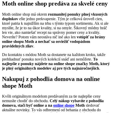
Moth online shop predáva za skvelé ceny
Moth online shop má okrem
rozmanitej ponuky plnej vkusných
doplnkov
ešte jedno prekvapenie. Tým je celková úroveň cien,
ktoré patria k najnižším na trhu s týmto typom sortimentu. Ak si ale
myslíte, že je to na úkor kvality, si na omyle. Šikovný módny hráč
len vie, ako namiešať recept na správny pomer ceny a kvality.
Neveríte? Potom vám neostáva nič iné ako len
vstúpiť za brány
online shopu Moth a nechať sa osviežiť vodopádom
pravidelných zliav
.
Do kontaktu s módou Moth sa dostanete na každom kroku, takže
prehliadnuť ponuku nových kolekcií snáď ani nemôžete.
To
najlepšie z ponuky nájdete na online shope značky Moth, ktorý
je plný originálnych modelov aj pre tých najnáročnejších
.
Nakupuj z pohodlia domova na online
shope Moth
Kvôli originálnym modelom predávaným za tie najlepšie ceny
nemusíte chodiť do obchodu.
Celý nákup vybavíte z pohodlia
domova, stačí byť online a na
online shope
Moth
sledovať
aktuálne novinky. To vás odbremení od behania z obchodu do