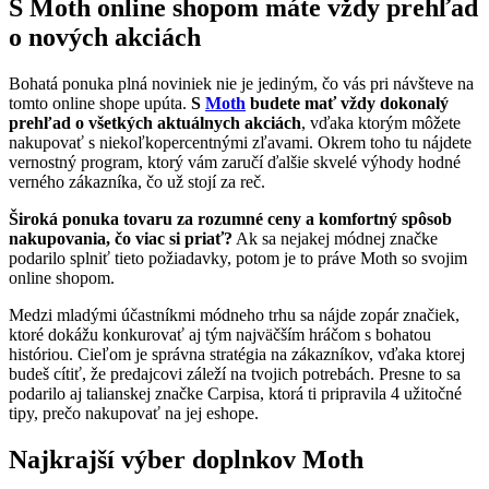
S Moth online shopom máte vždy prehľad
o nových akciách
Bohatá ponuka plná noviniek nie je jediným, čo vás pri návšteve na
tomto online shope upúta.
S
Moth
budete mať vždy dokonalý
prehľad o všetkých aktuálnych akciách
, vďaka ktorým môžete
nakupovať s niekoľkopercentnými zľavami. Okrem toho tu nájdete
vernostný program, ktorý vám zaručí ďalšie skvelé výhody hodné
verného zákazníka, čo už stojí za reč.
Široká ponuka tovaru za rozumné ceny a komfortný spôsob
nakupovania, čo viac si priať?
Ak sa nejakej módnej značke
podarilo splniť tieto požiadavky, potom je to práve Moth so svojim
online shopom.
Medzi mladými účastníkmi módneho trhu sa nájde zopár značiek,
ktoré dokážu konkurovať aj tým najväčším hráčom s bohatou
históriou. Cieľom je správna stratégia na zákazníkov, vďaka ktorej
budeš cítiť, že predajcovi záleží na tvojich potrebách. Presne to sa
podarilo aj talianskej značke Carpisa, ktorá ti pripravila 4 užitočné
tipy, prečo nakupovať na jej eshope.
Najkrajší výber doplnkov Moth