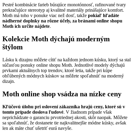
Pestré kombinácie farieb búrajúce monotónnosť, rafinované tvary
prekračujúce stereotyp aj kvalitné materiály prinášajúce komfort.
Moth má toho v ponuke viac než dosť, takže
pokiaľ hľadáte
nádherné doplnky na rôzne účely, za bránami online shopu
Moth ich určite nájdete
.
Kolekcie Moth dýchajú moderným
štýlom
Lásku k dizajnu môžete cítiť na každom jednom kúsku, ktorý sa stal
súčasťou ponuky online shopu Moth. Jednotlivé modely dýchajú
prvkami aktuálnych top trendov, ktoré letia, takže pri kúpe
obľúbených módnych kúskov sa môžete spoľahnúť na moderný
dizajn.
Moth online shop vsádza na nízke ceny
Kľúčovú úlohu pri oslovení zákazníka hrajú ceny, ktoré sú v
tomto prípade doslova ľudové
. V žiadnom prípade však
neprichádzate o garanciu prvotriednej akosti, skôr naopak. Môžete
sa spoľahnúť, že dostanete tie najkvalitnejšie módne kúsky, avšak
len ak máte chuť ušetriť eurá navyše.