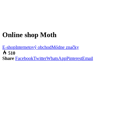
Online shop Moth
E-shop
Internetový obchod
Módne značky
510
Share
Facebook
Twitter
WhatsApp
Pinterest
Email