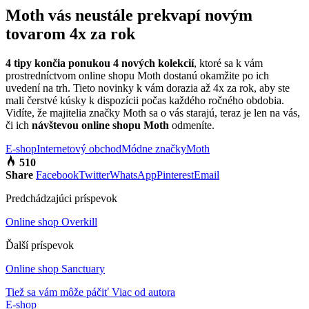
Moth vás neustále prekvapí novým
tovarom 4x za rok
4 tipy končia ponukou 4 nových kolekcií
, ktoré sa k vám
prostredníctvom online shopu Moth dostanú okamžite po ich
uvedení na trh. Tieto novinky k vám dorazia až 4x za rok, aby ste
mali čerstvé kúsky k dispozícii počas každého ročného obdobia.
Vidíte, že majitelia značky Moth sa o vás starajú, teraz je len na vás,
či ich
návštevou online shopu Moth
odmeníte.
E-shop
Internetový obchod
Módne značky
Moth
510
Share
Facebook
Twitter
WhatsApp
Pinterest
Email
Predchádzajúci príspevok
Online shop Overkill
Ďalší príspevok
Online shop Sanctuary
Tiež sa vám môže páčiť
Viac od autora
E-shop