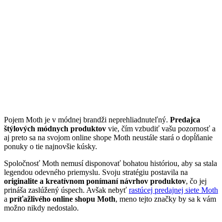
Pojem Moth je v módnej brandži neprehliadnuteľný.
Predajca
štýlových módnych produktov
vie, čím vzbudiť vašu pozornosť a
aj preto sa na svojom online shope Moth neustále stará o dopĺňanie
ponuky o tie najnovšie kúsky.
Spoločnosť Moth nemusí disponovať bohatou históriou, aby sa stala
legendou odevného priemyslu. Svoju stratégiu postavila na
originalite a kreatívnom ponímaní návrhov produktov
, čo jej
prináša zaslúžený úspech. Avšak nebyť
rastúcej predajnej siete Moth
a
príťažlivého online shopu Moth
, meno tejto značky by sa k vám
možno nikdy nedostalo.