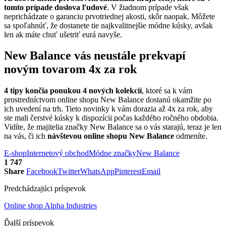
tomto prípade doslova ľudové
. V žiadnom prípade však
neprichádzate o garanciu prvotriednej akosti, skôr naopak. Môžete
sa spoľahnúť, že dostanete tie najkvalitnejšie módne kúsky, avšak
len ak máte chuť ušetriť eurá navyše.
New Balance vás neustále prekvapí
novým tovarom 4x za rok
4 tipy končia ponukou 4 nových kolekcií
, ktoré sa k vám
prostredníctvom online shopu New Balance dostanú okamžite po
ich uvedení na trh. Tieto novinky k vám dorazia až 4x za rok, aby
ste mali čerstvé kúsky k dispozícii počas každého ročného obdobia.
Vidíte, že majitelia značky New Balance sa o vás starajú, teraz je len
na vás, či ich
návštevou online shopu New Balance
odmeníte.
E-shop
Internetový obchod
Módne značky
New Balance
1 747
Share
Facebook
Twitter
WhatsApp
Pinterest
Email
Predchádzajúci príspevok
Online shop Alpha Industries
Ďalší príspevok