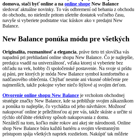
domova, stačí byť online a na
online shope
New Balance
sledovať aktuálne novinky. To vás odbremení od behania z obchodu
do obchodu, no nielenže pritom ušetríte dostatok voľného času,
navyše si vyberiete podstatne viac kúskov ako v predajni New
Balance.
New Balance ponúka módu pre všetkých
Originalita, rozmanitosť a elegancia
, práve tieto tri slovíčka vás
napadnú pri prehliadaní online shopu New Balance. Čo je najlepšie,
predajca vsadil na univerzálnosť, vďaka ktorej si vyberiete bez
ohľadu na vek, hobby či spoločenské postavenie. Na svoje si prídu
aj páni, pre ktorých je móda New Balance symbol komfortného a
nadčasového oblečenia. Chýbať nesmie ani vkusné oblečenie pre
najmenších, takže pokojne vyber niečo štýlové aj svojim deťom.
Otvorenie online shopu New Balance
je vrcholom obchodnej
stratégie značky New Balance, kde sa približuje svojim zákazníkom
a ponúka to najlepšie, čo vychádza od jeho návrhárov. Možnosť
nakupovať online je príležitosťou aj pre vás, takže skúste a určite si
rýchlo obľúbite efektívny spôsob nakupovania z domu.
Nezáleží na tom, koľko máte rokov ani akej ste národnosti. Online
shop New Balance búra každú bariéru a svojim všestranným
prístupom spája všetkých napriek rozdielom. Nakúpiť tak môžete