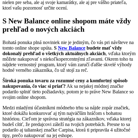
nielen pre seba, ale aj svoje kamarátky, ale aj pre vášho priateľa,
ktorí vašu pozornosť určite ocení.
S New Balance online shopom máte vždy
prehľad o nových akciách
Bohatá ponuka plná noviniek nie je jediným, čo vás pri návšteve na
tomto online shope upúta.
S
New Balance
budete mať vždy
dokonalý prehľad o všetkých aktuálnych akciách
, vďaka ktorým
môžete nakupovať s niekoľkopercentnými zľavami. Okrem toho tu
nájdete vernostný program, ktorý vám zaručí ďalšie skvelé výhody
hodné verného zákazníka, čo už stojí za reč.
Široká ponuka tovaru za rozumné ceny a komfortný spôsob
nakupovania, čo viac si priať?
Ak sa nejakej módnej značke
podarilo splniť tieto požiadavky, potom je to práve New Balance so
svojim online shopom.
Medzi mladými účastníkmi módneho trhu sa nájde zopár značiek,
ktoré dokážu konkurovať aj tým najväčším hráčom s bohatou
históriou. Cieľom je správna stratégia na zákazníkov, vďaka ktorej
budeš cítiť, že predajcovi záleží na tvojich potrebách. Presne to sa
podarilo aj talianskej značke Carpisa, ktorá ti pripravila 4 užitočné
tipy, prečo nakupovať na jej eshope.