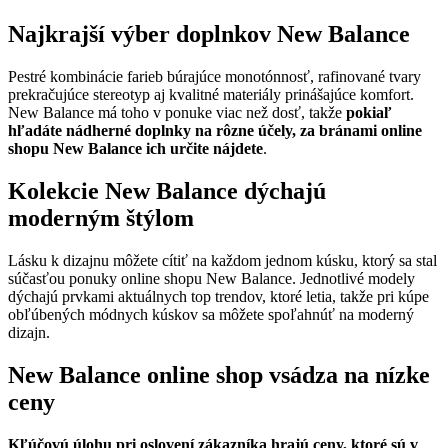
Najkrajší výber doplnkov New Balance
Pestré kombinácie farieb búrajúce monotónnosť, rafinované tvary
prekračujúce stereotyp aj kvalitné materiály prinášajúce komfort.
New Balance má toho v ponuke viac než dosť, takže
pokiaľ
hľadáte nádherné doplnky na rôzne účely, za bránami online
shopu New Balance ich určite nájdete
.
Kolekcie New Balance dýchajú
moderným štýlom
Lásku k dizajnu môžete cítiť na každom jednom kúsku, ktorý sa stal
súčasťou ponuky online shopu New Balance. Jednotlivé modely
dýchajú prvkami aktuálnych top trendov, ktoré letia, takže pri kúpe
obľúbených módnych kúskov sa môžete spoľahnúť na moderný
dizajn.
New Balance online shop vsádza na nízke
ceny
Kľúčovú úlohu pri oslovení zákazníka hrajú ceny, ktoré sú v