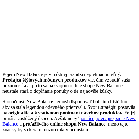
Pojem New Balance je v módnej brandži neprehliadnuteľný.
Predajca štýlových módnych produktov
vie, čím vzbudiť vašu
pozornosť a aj preto sa na svojom online shope New Balance
neustále stará o dopĺňanie ponuky o tie najnovšie kúsky.
Spoločnosť New Balance nemusí disponovať bohatou históriou,
aby sa stala legendou odevného priemyslu. Svoju stratégiu postavila
na
originalite a kreatívnom ponímaní návrhov produktov
, čo jej
prináša zaslúžený úspech. Avšak nebyť
rastúcej predajnej siete New
Balance
a
príťažlivého online shopu New Balance
, meno tejto
značky by sa k vám možno nikdy nedostalo.