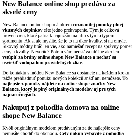
New Balance online shop predáva za
skvelé ceny
New Balance online shop má okrem
rozmanitej ponuky plnej
vkusných doplnkov
ešte jedno prekvapenie. Tým je celková
úroveň cien, ktoré patria k najnižším na trhu s týmto typom
sortimentu. Ak si ale myslíte, že je to na úkor kvality, si na omyle.
Šikovný módny hráč len vie, ako namiešať recept na správny pomer
ceny a kvality. Neveríte? Potom vám neostáva nič iné ako len
vstúpiť za brány online shopu New Balance a nechať sa
osviežiť vodopádom pravidelných zliav
.
Do kontaktu s módou New Balance sa dostanete na každom kroku,
takže prehliadnuť ponuku nových kolekcií snáď ani nemôžete.
To
najlepšie z ponuky nájdete na online shope značky New
Balance, ktorý je plný originálnych modelov aj pre tých
najnáročnejších
.
Nakupuj z pohodlia domova na online
shope New Balance
Kvôli originálnym modelom predávaným za tie najlepšie ceny
nemusíte chodiť do obchodu.
Celý nákup vybavíte z pohodlia