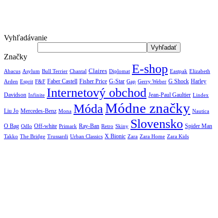
Vyhľadávanie
Značky
E-shop
Claires
Abacus
Asylum
Diplomat
Elizabeth
Bull Terrier
Chantal
Eastpak
Arden
Faber Castell
Fisher Price
G-Star
G Shock
Harley
Esprit
F&F
Gap
Gerry Weber
Internetový obchod
Jean-Paul Gaultier
Davidson
Infinite
Lindex
Módne značky
Móda
Liu Jo
Mercedes-Benz
Nautica
Mona
Slovensko
O Bag
Off-white
Ray-Ban
Spider Man
Odlo
Primark
Retro
Skiny
X Bionic
The Bridge
Urban Classics
Takko
Trussardi
Zara
Zara Home
Zara Kids