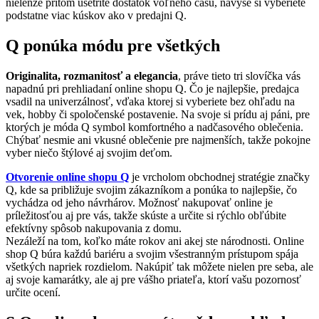
nielenže pritom ušetríte dostatok voľného času, navyše si vyberiete
podstatne viac kúskov ako v predajni Q.
Q ponúka módu pre všetkých
Originalita, rozmanitosť a elegancia
, práve tieto tri slovíčka vás
napadnú pri prehliadaní online shopu Q. Čo je najlepšie, predajca
vsadil na univerzálnosť, vďaka ktorej si vyberiete bez ohľadu na
vek, hobby či spoločenské postavenie. Na svoje si prídu aj páni, pre
ktorých je móda Q symbol komfortného a nadčasového oblečenia.
Chýbať nesmie ani vkusné oblečenie pre najmenších, takže pokojne
vyber niečo štýlové aj svojim deťom.
Otvorenie online shopu Q
je vrcholom obchodnej stratégie značky
Q, kde sa približuje svojim zákazníkom a ponúka to najlepšie, čo
vychádza od jeho návrhárov. Možnosť nakupovať online je
príležitosťou aj pre vás, takže skúste a určite si rýchlo obľúbite
efektívny spôsob nakupovania z domu.
Nezáleží na tom, koľko máte rokov ani akej ste národnosti. Online
shop Q búra každú bariéru a svojim všestranným prístupom spája
všetkých napriek rozdielom. Nakúpiť tak môžete nielen pre seba, ale
aj svoje kamarátky, ale aj pre vášho priateľa, ktorí vašu pozornosť
určite ocení.