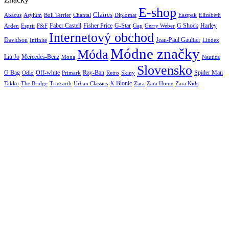
E-shop
Claires
Abacus
Asylum
Diplomat
Elizabeth
Bull Terrier
Chantal
Eastpak
Arden
Faber Castell
Fisher Price
G-Star
G Shock
Harley
Esprit
F&F
Gap
Gerry Weber
Internetový obchod
Jean-Paul Gaultier
Davidson
Infinite
Lindex
Módne značky
Móda
Liu Jo
Mercedes-Benz
Nautica
Mona
Slovensko
O Bag
Off-white
Ray-Ban
Spider Man
Odlo
Primark
Retro
Skiny
X Bionic
The Bridge
Urban Classics
Takko
Trussardi
Zara
Zara Home
Zara Kids