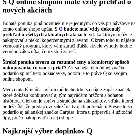
S Q online shopom máte vždy prehľad o
nových akciách
Bohatá ponuka plná noviniek nie je jediným, čo vás pri návšteve na
tomto online shope upúta.
S
Q
budete mať vždy dokonalý
prehľad o všetkých aktuálnych akciách
, vďaka ktorým môžete
nakupovať s niekoľkopercentnými zľavami. Okrem toho tu nájdete
vernostný program, ktorý vám zaručí ďalšie skvelé výhody hodné
verného zákazníka, čo už stojí za reč.
Široká ponuka tovaru za rozumné ceny a komfortný spôsob
nakupovania, čo viac si priať?
Ak sa nejakej módnej značke
podarilo splniť tieto požiadavky, potom je to práve Q so svojim
online shopom.
Medzi mladými účastníkmi módneho trhu sa nájde zopár značiek,
ktoré dokážu konkurovať aj tým najväčším hráčom s bohatou
históriou. Cieľom je správna stratégia na zákazníkov, vďaka ktorej
budeš cítiť, že predajcovi záleží na tvojich potrebách. Presne to sa
podarilo aj talianskej značke Carpisa, ktorá ti pripravila 4 užitočné
tipy, prečo nakupovať na jej eshope.
Najkrajší výber doplnkov Q