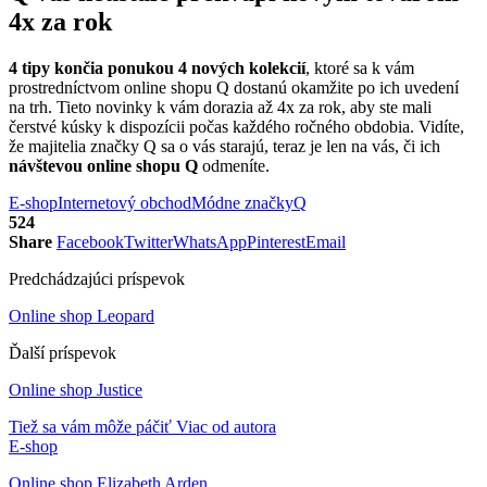
4x za rok
4 tipy končia ponukou 4 nových kolekcií
, ktoré sa k vám
prostredníctvom online shopu Q dostanú okamžite po ich uvedení
na trh. Tieto novinky k vám dorazia až 4x za rok, aby ste mali
čerstvé kúsky k dispozícii počas každého ročného obdobia. Vidíte,
že majitelia značky Q sa o vás starajú, teraz je len na vás, či ich
návštevou online shopu Q
odmeníte.
E-shop
Internetový obchod
Módne značky
Q
524
Share
Facebook
Twitter
WhatsApp
Pinterest
Email
Predchádzajúci príspevok
Online shop Leopard
Ďalší príspevok
Online shop Justice
Tiež sa vám môže páčiť
Viac od autora
E-shop
Online shop Elizabeth Arden