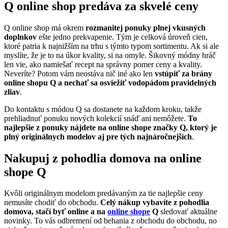
Q online shop predáva za skvelé ceny
Q online shop má okrem
rozmanitej ponuky plnej vkusných
doplnkov
ešte jedno prekvapenie. Tým je celková úroveň cien,
ktoré patria k najnižším na trhu s týmto typom sortimentu. Ak si ale
myslíte, že je to na úkor kvality, si na omyle. Šikovný módny hráč
len vie, ako namiešať recept na správny pomer ceny a kvality.
Neveríte? Potom vám neostáva nič iné ako len
vstúpiť za brány
online shopu Q a nechať sa osviežiť vodopádom pravidelných
zliav
.
Do kontaktu s módou Q sa dostanete na každom kroku, takže
prehliadnuť ponuku nových kolekcií snáď ani nemôžete.
To
najlepšie z ponuky nájdete na online shope značky Q, ktorý je
plný originálnych modelov aj pre tých najnáročnejších
.
Nakupuj z pohodlia domova na online
shope Q
Kvôli originálnym modelom predávaným za tie najlepšie ceny
nemusíte chodiť do obchodu.
Celý nákup vybavíte z pohodlia
domova, stačí byť online a na
online shope
Q
sledovať aktuálne
novinky. To vás odbremení od behania z obchodu do obchodu, no