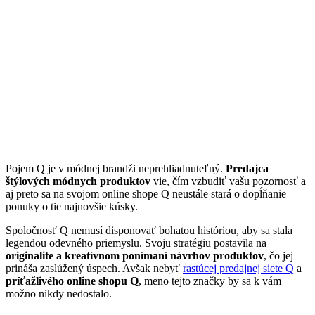
Pojem Q je v módnej brandži neprehliadnuteľný.
Predajca
štýlových módnych produktov
vie, čím vzbudiť vašu pozornosť a
aj preto sa na svojom online shope Q neustále stará o dopĺňanie
ponuky o tie najnovšie kúsky.
Spoločnosť Q nemusí disponovať bohatou históriou, aby sa stala
legendou odevného priemyslu. Svoju stratégiu postavila na
originalite a kreatívnom ponímaní návrhov produktov
, čo jej
prináša zaslúžený úspech. Avšak nebyť
rastúcej predajnej siete Q
a
príťažlivého online shopu Q
, meno tejto značky by sa k vám
možno nikdy nedostalo.