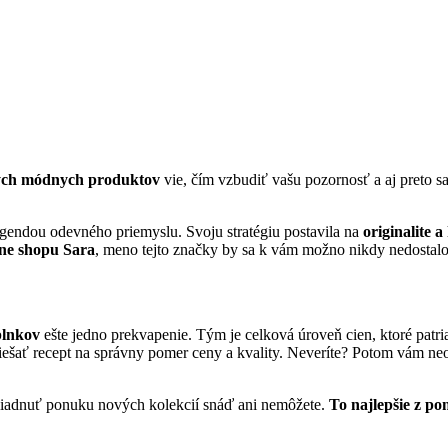
vých módnych produktov
vie, čím vzbudiť vašu pozornosť a aj preto sa
egendou odevného priemyslu. Svoju stratégiu postavila na
originalite
ine shopu Sara
, meno tejto značky by sa k vám možno nikdy nedostalo
plnkov
ešte jedno prekvapenie. Tým je celková úroveň cien, ktoré patria
miešať recept na správny pomer ceny a kvality. Neveríte? Potom vám neo
liadnuť ponuku nových kolekcií snáď ani nemôžete.
To najlepšie z po