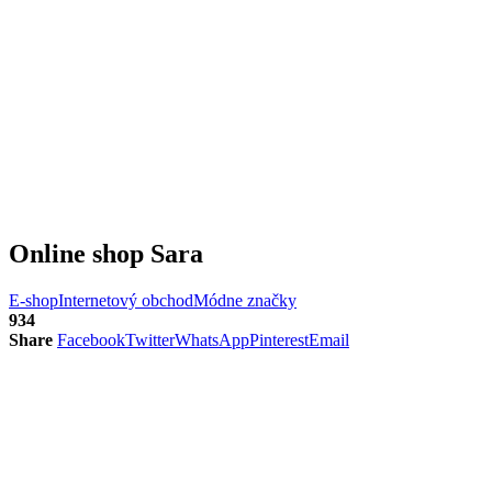
Online shop Sara
E-shop
Internetový obchod
Módne značky
934
Share
Facebook
Twitter
WhatsApp
Pinterest
Email