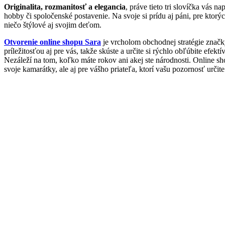
Originalita, rozmanitosť a elegancia
, práve tieto tri slovíčka vás n
hobby či spoločenské postavenie. Na svoje si prídu aj páni, pre kto
niečo štýlové aj svojim deťom.
Otvorenie online shopu Sara
je vrcholom obchodnej stratégie značk
príležitosťou aj pre vás, takže skúste a určite si rýchlo obľúbite efe
Nezáleží na tom, koľko máte rokov ani akej ste národnosti. Online sh
svoje kamarátky, ale aj pre vášho priateľa, ktorí vašu pozornosť určite