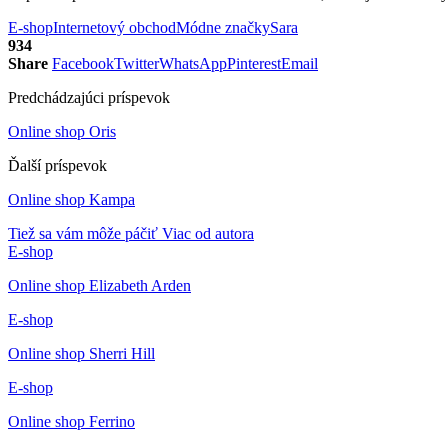
E-shop
Internetový obchod
Módne značky
Sara
934
Share
Facebook
Twitter
WhatsApp
Pinterest
Email
Predchádzajúci príspevok
Online shop Oris
Ďalší príspevok
Online shop Kampa
Tiež sa vám môže páčiť
Viac od autora
E-shop
Online shop Elizabeth Arden
E-shop
Online shop Sherri Hill
E-shop
Online shop Ferrino