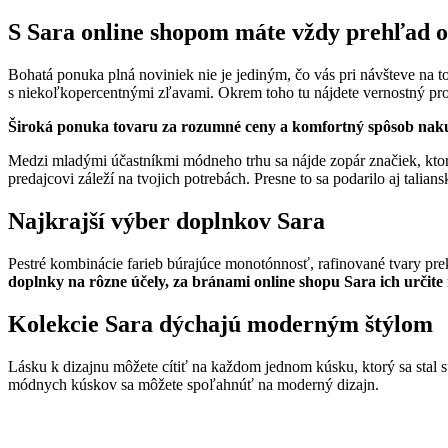
S Sara online shopom máte vždy prehľad o
Bohatá ponuka plná noviniek nie je jediným, čo vás pri návšteve na 
s niekoľkopercentnými zľavami. Okrem toho tu nájdete vernostný prog
Široká ponuka tovaru za rozumné ceny a komfortný spôsob nakup
Medzi mladými účastníkmi módneho trhu sa nájde zopár značiek, ktoré
predajcovi záleží na tvojich potrebách. Presne to sa podarilo aj talian
Najkrajší výber doplnkov Sara
Pestré kombinácie farieb búrajúce monotónnosť, rafinované tvary prek
doplnky na rôzne účely, za bránami online shopu Sara ich určite
Kolekcie Sara dýchajú moderným štýlom
Lásku k dizajnu môžete cítiť na každom jednom kúsku, ktorý sa stal 
módnych kúskov sa môžete spoľahnúť na moderný dizajn.