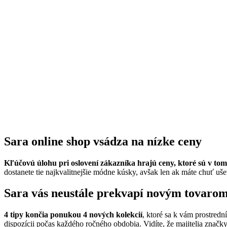
Sara online shop vsádza na nízke ceny
Kľúčovú úlohu pri oslovení zákazníka hrajú ceny, ktoré sú v to
dostanete tie najkvalitnejšie módne kúsky, avšak len ak máte chuť uše
Sara vás neustále prekvapí novým tovarom
4 tipy končia ponukou 4 nových kolekcií
, ktoré sa k vám prostredn
dispozícii počas každého ročného obdobia. Vidíte, že majitelia značky S