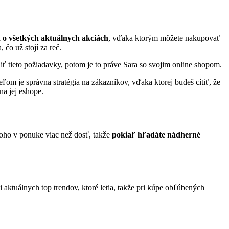
o všetkých aktuálnych akciách
, vďaka ktorým môžete nakupovať
čo už stojí za reč.
ť tieto požiadavky, potom je to práve Sara so svojim online shopom.
om je správna stratégia na zákazníkov, vďaka ktorej budeš cítiť, že
na jej eshope.
 toho v ponuke viac než dosť, takže
pokiaľ hľadáte nádherné
aktuálnych top trendov, ktoré letia, takže pri kúpe obľúbených