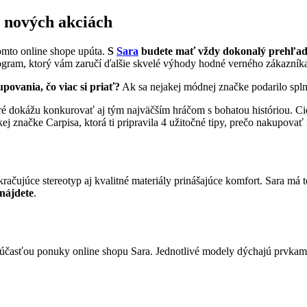
 nových akciách
tomto online shope upúta.
S
Sara
budete mať vždy dokonalý prehľad 
ram, ktorý vám zaručí ďalšie skvelé výhody hodné verného zákazníka, 
ovania, čo viac si priať?
Ak sa nejakej módnej značke podarilo splni
 dokážu konkurovať aj tým najväčším hráčom s bohatou históriou. Cieľ
skej značke Carpisa, ktorá ti pripravila 4 užitočné tipy, prečo nakupovať 
račujúce stereotyp aj kvalitné materiály prinášajúce komfort. Sara má
 nájdete
.
súčasťou ponuky online shopu Sara. Jednotlivé modely dýchajú prvkami 