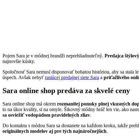
Pojem Sara je v módnej brandži neprehliadnuteľný.
Predajca štýlo
najnovšie kúsky.
Spoločnosť Sara nemusí disponovať bohatou históriou, aby sa stala l
úspech. Avšak nebyť
rastúcej predajnej siete Sara
a
príťažlivého onl
Sara online shop predáva za skvelé ceny
Sara online shop má okrem
rozmanitej ponuky plnej vkusných do
to na úkor kvality, si na omyle. Šikovný módny hráč len vie, ako na
sa osviežiť vodopádom pravidelných zliav
.
Do kontaktu s módou Sara sa dostanete na každom kroku, takže preh
originálnych modelov aj pre tých najnáročnejších
.