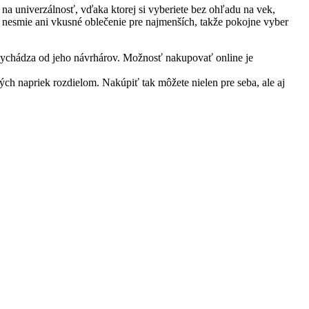
il na univerzálnosť, vďaka ktorej si vyberiete bez ohľadu na vek,
 nesmie ani vkusné oblečenie pre najmenších, takže pokojne vyber
 vychádza od jeho návrhárov. Možnosť nakupovať online je
ých napriek rozdielom. Nakúpiť tak môžete nielen pre seba, ale aj