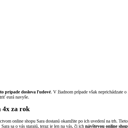
mto prípade doslova ľudové
. V žiadnom prípade však neprichádzate o 
triť eurá navyše.
 4x za rok
íctvom online shopu Sara dostanú okamžite po ich uvedení na trh. Tieto
ara sa o vás starajú, teraz je len na vás, či ich
návštevou online shop