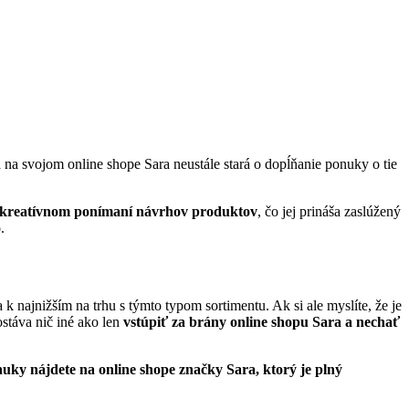
 na svojom online shope Sara neustále stará o dopĺňanie ponuky o tie
 a kreatívnom ponímaní návrhov produktov
, čo jej prináša zaslúžený
.
 k najnižším na trhu s týmto typom sortimentu. Ak si ale myslíte, že je
stáva nič iné ako len
vstúpiť za brány online shopu Sara a nechať
nuky nájdete na online shope značky Sara, ktorý je plný