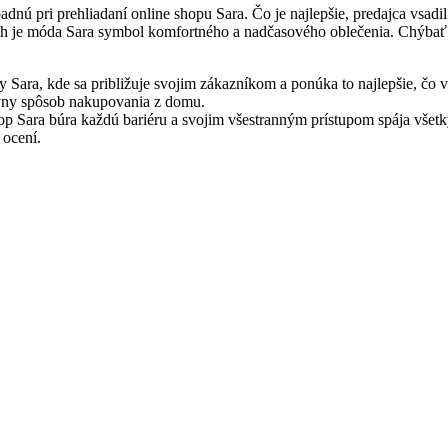
apadnú pri prehliadaní online shopu Sara. Čo je najlepšie, predajca vsad
rých je móda Sara symbol komfortného a nadčasového oblečenia. Chýbať
y Sara, kde sa približuje svojim zákazníkom a ponúka to najlepšie, čo
ktívny spôsob nakupovania z domu.
op Sara búra každú bariéru a svojim všestranným prístupom spája všetk
 ocení.