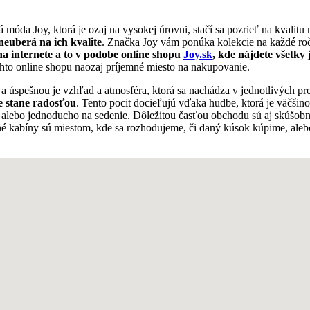
móda Joy, ktorá je ozaj na vysokej úrovni, stačí sa pozrieť na kvalitu 
neuberá na ich kvalite
. Značka Joy vám ponúka kolekcie na každé ro
a internete a to v podobe online shopu
Joy.sk
, kde nájdete všetky
hto online shopu naozaj príjemné miesto na nakupovanie.
 a úspešnou je vzhľad a atmosféra, ktorá sa nachádza v jednotlivých pr
e stane radosťou
. Tento pocit docieľujú vďaka hudbe, ktorá je väčšin
i, alebo jednoducho na sedenie. Dôležitou časťou obchodu sú aj skúšobn
bné kabíny sú miestom, kde sa rozhodujeme, či daný kúsok kúpime, aleb