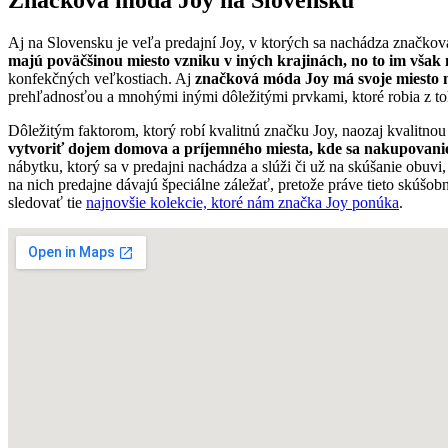
Aj na Slovensku je veľa predajní Joy, v ktorých sa nachádza značková 
majú poväčšinou miesto vzniku v iných krajinách, no to im však 
konfekčných veľkostiach. Aj
značková móda Joy má svoje miesto n
prehľadnosťou a mnohými inými dôležitými prvkami, ktoré robia z to
Dôležitým faktorom, ktorý robí kvalitnú značku Joy, naozaj kvalitnou
vytvoriť dojem domova a príjemného miesta, kde sa nakupovani
nábytku, ktorý sa v predajni nachádza a slúži či už na skúšanie obuv
na nich predajne dávajú špeciálne záležať, pretože práve tieto skúšo
sledovať tie
najnovšie kolekcie, ktoré nám značka Joy ponúka
.