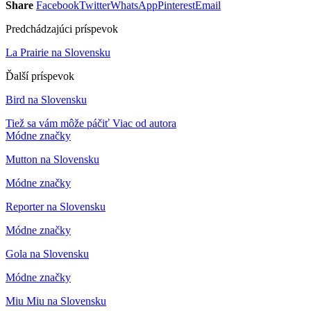
Share
Facebook
Twitter
WhatsApp
Pinterest
Email
Predchádzajúci príspevok
La Prairie na Slovensku
Ďalší príspevok
Bird na Slovensku
Tiež sa vám môže páčiť
Viac od autora
Módne značky
Mutton na Slovensku
Módne značky
Reporter na Slovensku
Módne značky
Gola na Slovensku
Módne značky
Miu Miu na Slovensku