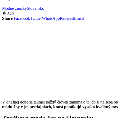
Módne značky
Slovensko
520
Share
Facebook
Twitter
WhatsApp
Pinterest
Email
V dnešnej dobe sa takmer každý človek zaujíma o to, čo si na seba obl
módu Joy v jej predajniach, ktorá ponúkajú vysoko kvalitný tov
Značková móda Joy na Slovensku