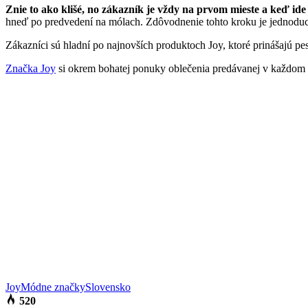
Znie to ako klišé, no zákazník je vždy na prvom mieste a keď ide 
hneď po predvedení na mólach. Zdôvodnenie tohto kroku je jednoduc
Zákazníci sú hladní po najnovších produktoch Joy, ktoré prinášajú 
Značka Joy
si okrem bohatej ponuky oblečenia predávanej v každom vä
Joy
Módne značky
Slovensko
520