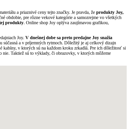
materiálu a priaznivé ceny tejto značky. Je pravda, že
produkty Joy,
čné obdobie, pre rôzne vekové kategórie a samozrejme vo všetkých
 jej produkty
. Online shop Joy oplýva zaujímavou grafikou,
edajniach Joy.
V dnešnej dobe sa preto predajne Joy snažia
ou súčasná a v príjemných rytmoch. Dôležitý je aj celkový dizajn
é kabíny, v ktorých sú na každom kroku zrkadlá. Pre ich dôležitosť si
o nie. Taktiež sú to výklady, či obrazovky, v ktorých môžeme