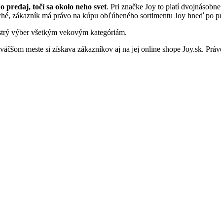
o predaj, točí sa okolo neho svet
. Pri značke Joy to platí dvojnásobn
hé, zákazník má právo na kúpu obľúbeného sortimentu Joy hneď po pre
pestrý výber všetkým vekovým kategóriám.
čšom meste si získava zákazníkov aj na jej online shope Joy.sk. Práve